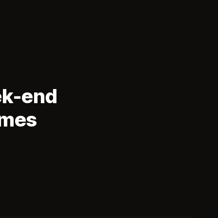
ek-end
ames