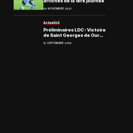
affiches de la 1ère journée
24 NOVEMBRE 2021
Actualité
Préliminaires LDC : Victoire
de Saint Georges de Ouro-
Agoro Ismaël
12 SEPTEMBRE 2022