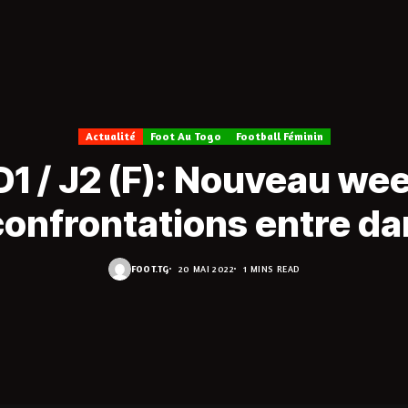
Actualité
Foot Au Togo
Football Féminin
D1 / J2 (F): Nouveau we
confrontations entre d
FOOT.TG
20 MAI 2022
1 MINS READ