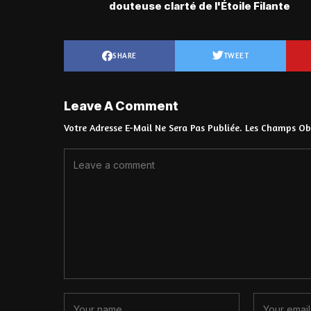
douteuse clarté de l'Étoile Filante
SHARE
TWEET
Leave A Comment
Votre Adresse E-Mail Ne Sera Pas Publiée.
Les Champs Obl