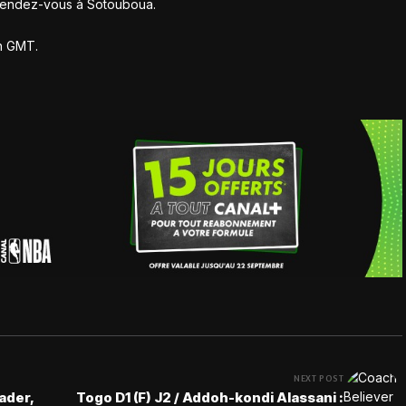
t rendez-vous à Sotouboua.
5h GMT.
NEXT POST
ader,
Togo D1 (F) J2 / Addoh-kondi Alassani :