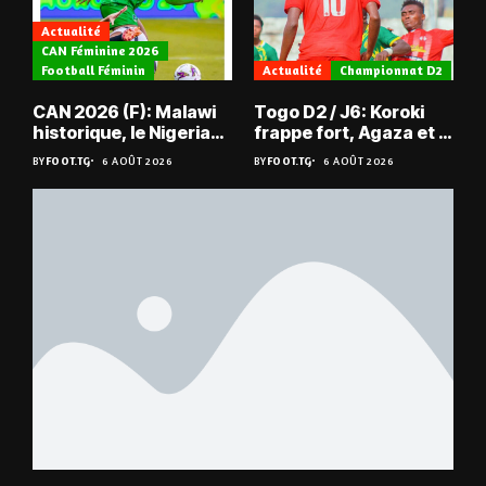
Actualité
CAN Féminine 2026
Football Féminin
Actualité
Championnat D2
CAN 2026 (F): Malawi
Togo D2 / J6: Koroki
historique, le Nigeria
frappe fort, Agaza et la
sauvé, la Zambie
JCA assurent,
BY
FOOT.TG
6 AOÛT 2026
BY
FOOT.TG
6 AOÛT 2026
éliminée
suspense avant Sara
FC – Doumbé FC