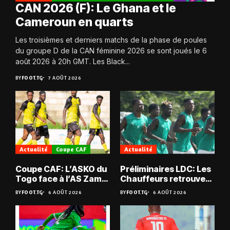
CAN 2026 (F): Le Ghana et le
Cameroun en quarts
Les troisièmes et derniers matchs de la phase de poules
du groupe D de la CAN féminine 2026 se sont joués le 6
août 2026 à 20h GMT. Les Black...
BY
FOOT.TG
7 AOÛT 2026
Actualité
Coupe CAF
Actualité
Coupe CAF: L’ASKO du
Préliminaires LDC: Les
Togo face à l’AS Zam
Chauffeurs retrouvent
du Niger
les Mimos
BY
FOOT.TG
6 AOÛT 2026
BY
FOOT.TG
6 AOÛT 2026