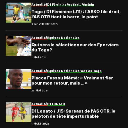
Actualité
D1 Féminine
Football Féminin
Togo / D1 Féminine (J11) : l’ASKO file droit,
l’AS OTR tient la barre, le point
3 NOVEMBRE 2025
Actualité
Equipes Nationales
Qui sera le sélectionneur des Eperviers
du Togo?
1 MAI 2021
Actualité
Equipes Nationales
Foot Au Togo
Placca Fessou Mèmè: « Vraiment fier
pour mon retour, mais … »
29 MAI 2021
Actualité
D1 LONATO
D1 Lonato / J15: Sursaut de l’AS OTR, le
peloton de tête imperturbable
1 MARS 2026