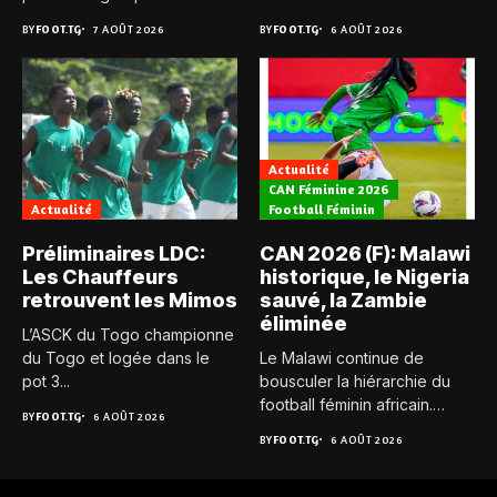
BY
FOOT.TG
7 AOÛT 2026
BY
FOOT.TG
6 AOÛT 2026
Actualité
CAN Féminine 2026
Actualité
Football Féminin
Préliminaires LDC:
CAN 2026 (F): Malawi
Les Chauffeurs
historique, le Nigeria
retrouvent les Mimos
sauvé, la Zambie
éliminée
L’ASCK du Togo championne
du Togo et logée dans le
Le Malawi continue de
pot 3...
bousculer la hiérarchie du
football féminin africain.
BY
FOOT.TG
6 AOÛT 2026
Pour...
BY
FOOT.TG
6 AOÛT 2026