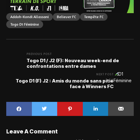
Addoh-Kondi Allassani
Believer FC
Tempête FC
Togo D1 Féminine
PREVIOUS POST
Togo D1 / J2 (F): Nouveau week-end de
confrontations entre dames
NEXT POST
Togo D1 (F) J2 : Amis du monde sans pitié
face à Winners FC
Leave A Comment