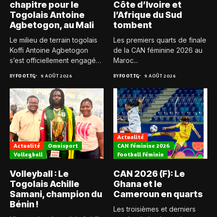
chapitre pour le
Côte d’Ivoire et
Togolais Antoine
l’Afrique du Sud
Agbetogon, au Mali
tombent
Le milieu de terrain togolais
Les premiers quarts de finale
Koffi Antoine Agbetogon
de la CAN féminine 2026 au
s’est officiellement engagé
Maroc...
avec...
BY
FOOT.TG
9 AOÛT 2026
BY
FOOT.TG
9 AOÛT 2026
Actualité
Actualité
Omnisport
CAN Féminine 2026
Volleyball
Football Féminin
Volleyball : Le
CAN 2026 (F): Le
Togolais Achille
Ghana et le
Samani, champion du
Cameroun en quarts
Bénin !
Les troisièmes et derniers