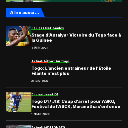
A lire aussi ...
Equipes Nationales
Stage d’Antalya : Victoire du Togo face à
la Guinée
5 JUIN 2021
Actualité
Foot Au Togo
Togo: L’ancien entraîneur de l’Étoile
Filante n’est plus
27 MAI 2022
Championnat D1
Togo D1 / J18: Coup d’arrêt pour ASKO,
Festival de l’ASCK, Maranatha s’enfonce
1 MARS 2020
Actualité
D1 LONATO