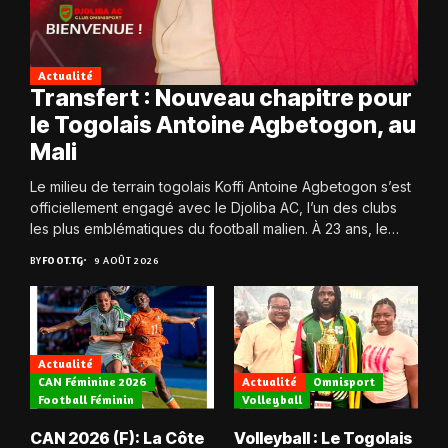
Actualité
Transfert : Nouveau chapitre pour
le Togolais Antoine Agbetogon, au
Mali
Le milieu de terrain togolais Koffi Antoine Agbetogon s’est
officiellement engagé avec le Djoliba AC, l’un des clubs
les plus emblématiques du football malien. À 23 ans, le
joueur quitte...
BY
FOOT.TG
9 AOÛT 2026
Actualité
CAN Féminine 2026
Actualité
Omnisport
Football Féminin
Volleyball
CAN 2026 (F): La Côte
Volleyball : Le Togolais