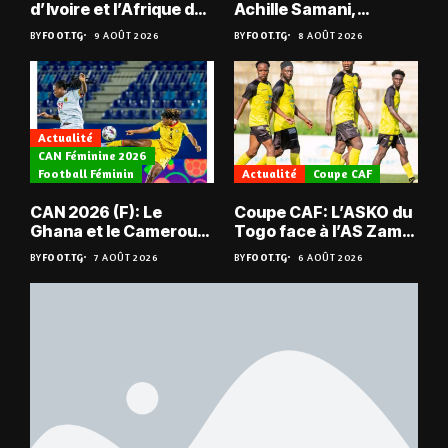
d’Ivoire et l’Afrique du
Achille Samani,
Sud tombent
champion du Bénin !
BY
FOOT.TG
9 AOÛT 2026
BY
FOOT.TG
8 AOÛT 2026
Actualité
CAN Féminine 2026
Football Féminin
Actualité
Coupe CAF
CAN 2026 (F): Le
Coupe CAF: L’ASKO du
Ghana et le Cameroun
Togo face à l’AS Zam
en quarts
du Niger
BY
FOOT.TG
7 AOÛT 2026
BY
FOOT.TG
6 AOÛT 2026