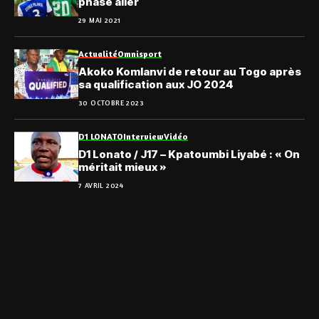
phase aller
29 MAI 2021
Actualité
Omnisport
Akoko Komlanvi de retour au Togo après
sa qualification aux JO 2024
30 OCTOBRE 2023
D1 LONATO
Interview
Vidéo
D1 Lonato / J17 – Kpatoumbi Liyabé : « On
méritait mieux »
7 AVRIL 2024