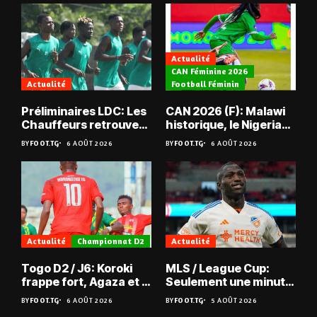
Actualité
CAN Féminine 2026
Actualité
Football Féminin
Préliminaires LDC: Les
CAN 2026 (F): Malawi
Chauffeurs retrouvent
historique, le Nigeria
les Mimos
sauvé, la Zambie
BY
FOOT.TG
6 AOÛT 2026
BY
FOOT.TG
6 AOÛT 2026
éliminée
Actualité
Championnat D2
Actualité
Togo D2 / J6: Koroki
MLS / League Cup:
frappe fort, Agaza et la
Seulement une minute
JCA assurent,
de jeu pour Kévin
BY
FOOT.TG
6 AOÛT 2026
BY
FOOT.TG
5 AOÛT 2026
suspense avant Sara
Denkey