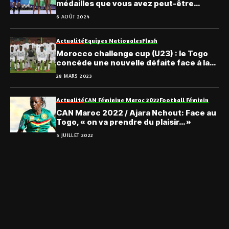
médailles que vous avez peut-être
ratées lundi soir…
6 AOÛT 2024
Actualité
Equipes Nationales
Flash
Morocco challenge cup (U23) : le Togo
concède une nouvelle défaite face à la
Côte d’Ivoire
28 MARS 2023
Actualité
CAN Féminine Maroc 2022
Football Féminin
CAN Maroc 2022 / Ajara Nchout: Face au
Togo, « on va prendre du plaisir… »
5 JUILLET 2022