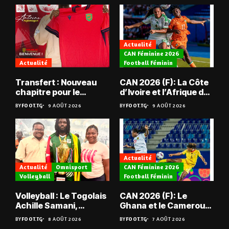
Actualité
CAN Féminine 2026
Actualité
Football Féminin
Transfert : Nouveau
CAN 2026 (F): La Côte
chapitre pour le
d’Ivoire et l’Afrique du
Togolais Antoine
Sud tombent
BY
FOOT.TG
9 AOÛT 2026
BY
FOOT.TG
9 AOÛT 2026
Agbetogon, au Mali
Actualité
Actualité
Omnisport
CAN Féminine 2026
Volleyball
Football Féminin
Volleyball : Le Togolais
CAN 2026 (F): Le
Achille Samani,
Ghana et le Cameroun
champion du Bénin !
en quarts
BY
FOOT.TG
8 AOÛT 2026
BY
FOOT.TG
7 AOÛT 2026