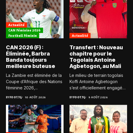
Actualité
CAN Féminine 2026
Football Féminin
Actualité
CAN 2026 (F) :
Transfert : Nouveau
Éliminée, Barbra
chapitre pour le
Banda toujours
Togolais Antoine
meilleure buteuse
Agbetogon, au Mali
La Zambie est éliminée de la
Le milieu de terrain togolais
Coupe d’Afrique des Nations
Koffi Antoine Agbetogon
féminine 2026,...
s’est officiellement engagé
avec...
BY
FOOT.TG
10 AOÛT 2026
BY
FOOT.TG
9 AOÛT 2026