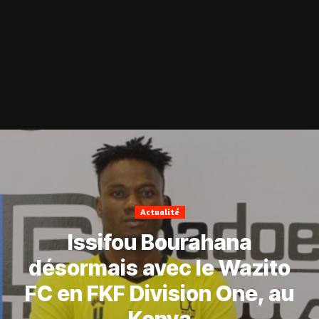
Actualité
Issifou Bourahana
désormais avec le Wazito
FC en FKF Division One, au