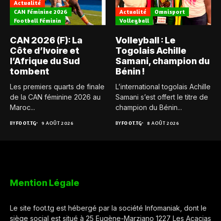
Actualité
CAN Féminine 2026
Actualité
Omnisport
Football Féminin
Volleyball
CAN 2026 (F): La
Volleyball : Le
Côte d’Ivoire et
Togolais Achille
l’Afrique du Sud
Samani, champion du
tombent
Bénin !
Les premiers quarts de finale
L’international togolais Achille
de la CAN féminine 2026 au
Samani s’est offert le titre de
Maroc...
champion du Bénin...
BY
FOOT.TG
9 AOÛT 2026
BY
FOOT.TG
8 AOÛT 2026
Mention Légale
Le site foot.tg est hébergé par la société Infomaniak, dont le
siège social est situé à 25 Eugène-Marziano 1227 Les Acacias