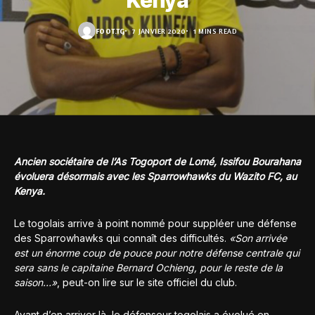
Kenya
FOOT.TG
7 JANVIER 2020
1 MINS READ
Ancien sociétaire de l’As Togoport de Lomé, Issifou Bourahana
évoluera désormais avec les Sparrowhawks du Wazito FC, au
Kenya.
Le togolais arrive à point nommé pour suppléer une défense
des Sparrowhawks qui connaît des difficultés.
«Son arrivée
est un énorme coup de pouce pour notre défense centrale qui
sera sans le capitaine Bernard Ochieng, pour le reste de la
saison…»
, peut-on lire sur le site officiel du club.
Avant d’en arriver là, le défenseur togolais a évolué en