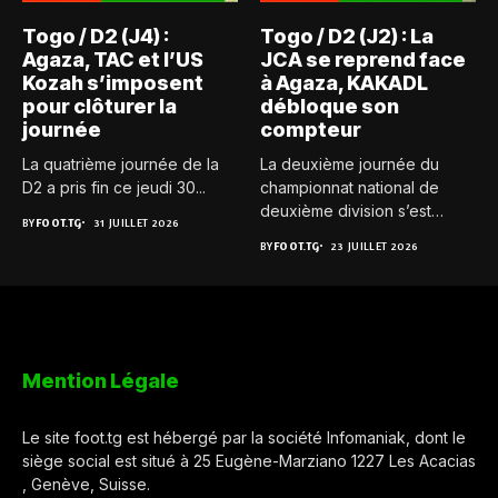
Togo / D2 (J4) :
Togo / D2 (J2) : La
Agaza, TAC et l’US
JCA se reprend face
Kozah s’imposent
à Agaza, KAKADL
pour clôturer la
débloque son
journée
compteur
La quatrième journée de la
La deuxième journée du
D2 a pris fin ce jeudi 30...
championnat national de
deuxième division s’est
BY
FOOT.TG
31 JUILLET 2026
achevée ce...
BY
FOOT.TG
23 JUILLET 2026
Mention Légale
Le site foot.tg est hébergé par la société Infomaniak, dont le
siège social est situé à 25 Eugène-Marziano 1227 Les Acacias
, Genève, Suisse.