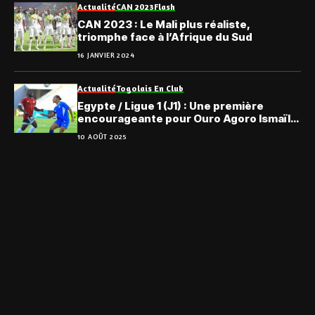
Actualité
CAN 2023
Flash
CAN 2023 : Le Mali plus réaliste,
triomphe face à l’Afrique du Sud
16 JANVIER 2024
Actualité
Togolais En Club
Egypte / Ligue 1 (J1) : Une première
encourageante pour Ouro Agoro Ismaïl
avec El Geish
10 AOÛT 2025