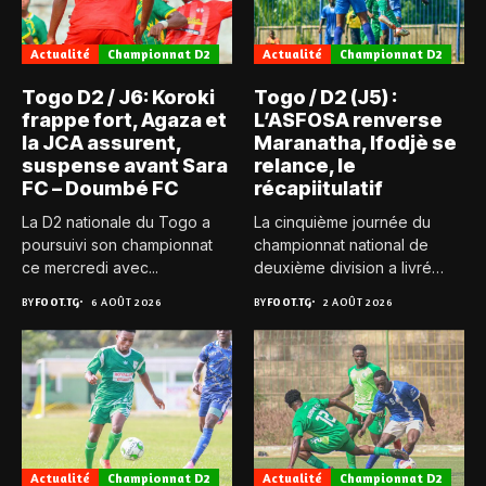
Actualité
Championnat D2
Actualité
Championnat D2
Togo D2 / J6: Koroki
Togo / D2 (J5) :
frappe fort, Agaza et
L’ASFOSA renverse
la JCA assurent,
Maranatha, Ifodjè se
suspense avant Sara
relance, le
FC – Doumbé FC
récapiitulatif
La D2 nationale du Togo a
La cinquième journée du
poursuivi son championnat
championnat national de
ce mercredi avec...
deuxième division a livré
son...
BY
FOOT.TG
6 AOÛT 2026
BY
FOOT.TG
2 AOÛT 2026
Actualité
Championnat D2
Actualité
Championnat D2