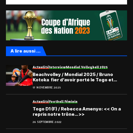
A lire aussi ...
Actualité
Interview
Mondial Volleyball 2025
Beachvolley / Mondial 2025 / Bruno
Kotoka fier d’avoir porté le Togo et
déterminé à revenir plus fort..
17 NOVEMBRE 2025
Actualité
Football Féminin
Togo D1 (F) / Rebecca Amenyo: << On a
repris notre trône… >>
26 SEPTEMBRE 2022