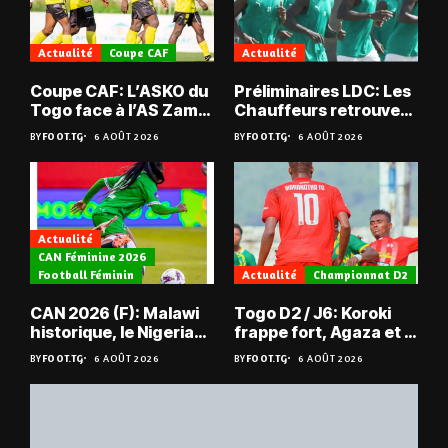
Actualité
Coupe CAF
Actualité
Coupe CAF: L’ASKO du
Préliminaires LDC: Les
Togo face à l’AS Zam
Chauffeurs retrouvent
du Niger
les Mimos
BY
FOOT.TG
6 AOÛT 2026
BY
FOOT.TG
6 AOÛT 2026
Actualité
CAN Féminine 2026
Football Féminin
Actualité
Championnat D2
CAN 2026 (F): Malawi
Togo D2 / J6: Koroki
historique, le Nigeria
frappe fort, Agaza et la
sauvé, la Zambie
JCA assurent,
BY
FOOT.TG
6 AOÛT 2026
BY
FOOT.TG
6 AOÛT 2026
éliminée
suspense avant Sara
FC – Doumbé FC