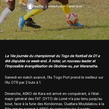
FOOT.TG
3 FÉVRIER 2020
1 MINS READ
La 14e journée du championnat du Togo de football de D1 a
été disputée ce week-end. À noter, un nouveau leader et
l’impossible évangélisation de Gbohloe-su, par Maranatha.
Samedi en match avancé, l’As Togo Port prend le meilleur sur
l’As OTR par 2 buts à 1.
Dimanche, ASKO de Kara est arrivé en conquérant, à l’état-
major général des FAT. DYTO de Lomé n’a pas tenu jusqu’au
bout, face à la furie des Kondonnas. Ouattara Moutalabou à la
89e minute permet à ASKO de remporter les 3 points.