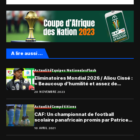
A lire aussi ...
Actualité
Equipes Nationales
Flash
Eliminatoires Mondial 2026 / Aliou Cissé :
« Beaucoup d’humilité et assez de
confiance »
20 NOVEMBRE 2023
Actualité
Compétitions
CAF: Un championnat de football
scolaire panafricain promis par Patrice
Motsepe
10 AVRIL 2021