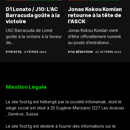
D1 Lonato / J10: L’AC
Jonas Kokou Komlan
Barracuda goûte à la
retourne à la tête de
victoire
l’ASCK
L’AC Barracuda de Lomé
Jonas Kokou Komlan vient
goûte à la victoire à la faveur
d’être officiellement nommé
de...
au poste d’entraîneur
principal de...
BY
FOOT.TG
8 FÉVRIER 2025
BY
LA RÉDACTION
23 OCTOBRE 2023
Mention Légale
Le site foot.tg est hébergé par la société Infomaniak, dont le
siège social est situé à 25 Eugène-Marziano 1227 Les Acacias
, Genève, Suisse.
Le site foot.tg est destiné à fournir des informations sur le