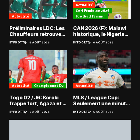
Actualité
CAN Féminine 2026
Actualité
Football Féminin
Préliminaires LDC: Les
CAN 2026 (F): Malawi
Chauffeurs retrouvent
historique, le Nigeria
les Mimos
sauvé, la Zambie
BY
FOOT.TG
6 AOÛT 2026
BY
FOOT.TG
6 AOÛT 2026
éliminée
Actualité
Championnat D2
Actualité
Togo D2 / J6: Koroki
MLS / League Cup:
frappe fort, Agaza et la
Seulement une minute
JCA assurent,
de jeu pour Kévin
BY
FOOT.TG
6 AOÛT 2026
BY
FOOT.TG
5 AOÛT 2026
suspense avant Sara
Denkey
FC – Doumbé FC