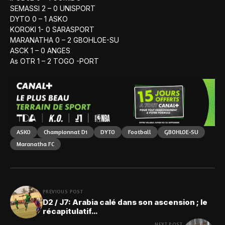
SEMASSI 2 – 0 UNISPORT
DYTO 0 – 1 ASKO
KOROKI 1- 0 SARASPORT
MARANATHA 0 – 2 GBOHLOE-SU
ASCK 1 – 0 ANGES
As OTR 1 – 2 TOGO -PORT
ASKO
Championnat D1
DYTO
Football
GBOHLOE-SU
Maranatha FC
PREVIOUS POST
D2 / J7: Arabia calé dans son ascension ; le
récapitulatif…
NEXT POST