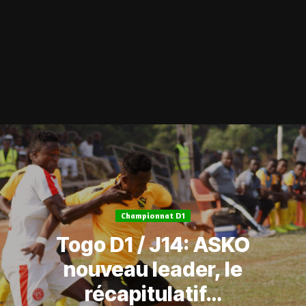
Championnat D1
Togo D1 / J14: ASKO
nouveau leader, le
récapitulatif…