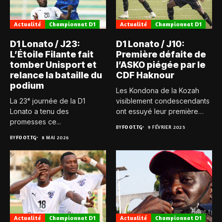
Actualité
Championnat D1
Actualité
Championnat D1
D1 Lonato / J23:
D1 Lonato / J10:
L’Étoile Filante fait
Première défaite de
tomber Unisport et
l’ASKO piégée par le
relance la bataille du
CDF Haknour
podium
Les Kondona de la Kozah
La 23ᵉ journée de la D1
visiblement condescendants
Lonato a tenu des
ont essuyé leur première
promesses ce...
défaite...
BY
FOOT.TG
9 FÉVRIER 2025
BY
FOOT.TG
8 MAI 2026
Actualité
Championnat D1
Actualité
Championnat D1