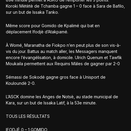
Koroki Mètètè de Tchamba gagne 1 – 0 face à Sara de Bafilo,
sur un but de Issaka Tanko.
Même score pour Gomido de Kpalimé qui bat en
déplacement Ifodjè d’Atakpamé.
À Womé, Maranatha de Fiokpo n’en peut plus de son vis-à-
vis du jour. Battus au match aller, les Messagers manquent
encore l’évangélisation, à domicile. Ulrich Quenum et Tawfik
Moukaila permettent aux Requins Mâles de gagner par 2-0
Sémassi de Sokodé gagne gros face à Unisport de
Kouloundè 2-0.
L’ASCK domine les Anges de Notsè, au stade municipal de
Kara, sur un but de Issaka Latif, à la 53e minute.
TOUS LES RÉSULTATS
IFODJÈ 0 – 1 GOMIDO