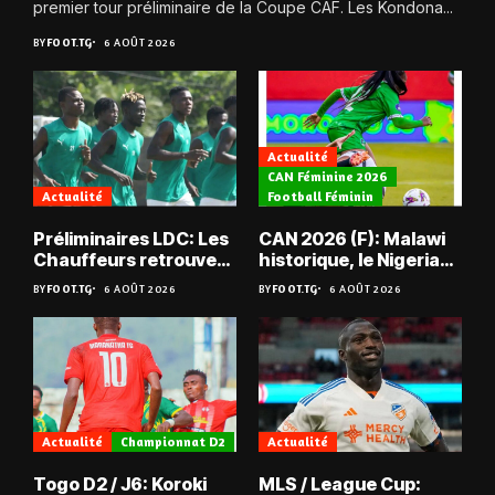
premier tour préliminaire de la Coupe CAF. Les Kondona...
BY
FOOT.TG
6 AOÛT 2026
Actualité
CAN Féminine 2026
Actualité
Football Féminin
Préliminaires LDC: Les
CAN 2026 (F): Malawi
Chauffeurs retrouvent
historique, le Nigeria
les Mimos
sauvé, la Zambie
BY
FOOT.TG
6 AOÛT 2026
BY
FOOT.TG
6 AOÛT 2026
éliminée
Actualité
Championnat D2
Actualité
Togo D2 / J6: Koroki
MLS / League Cup: