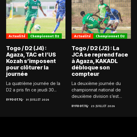
Actualité
Championnat D2
Actualité
Championnat D2
Togo / D2 (J4) :
Togo / D2 (J2) : La
Agaza, TAC et l’US
JCA se reprend face
Kozah s’imposent
à Agaza, KAKADL
pour clôturer la
débloque son
journée
compteur
La quatrième journée de la
La deuxième journée du
D2 a pris fin ce jeudi 30...
championnat national de
deuxième division s’est
BY
FOOT.TG
31 JUILLET 2026
achevée ce...
BY
FOOT.TG
23 JUILLET 2026