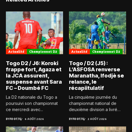
Actualité
Championnat D2
Actualité
Championnat D2
Togo D2 / J6: Koroki
Togo / D2 (J5) :
frappe fort, Agaza et
L’ASFOSA renverse
la JCA assurent,
Maranatha, Ifodjè se
suspense avant Sara
relance, le
FC – Doumbé FC
récapiitulatif
La D2 nationale du Togo a
La cinquième journée du
poursuivi son championnat
championnat national de
ce mercredi avec...
deuxième division a livré
son...
BY
FOOT.TG
6 AOÛT 2026
BY
FOOT.TG
2 AOÛT 2026