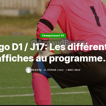
Championnat D1
go D1 / J17: Les différen
affiches au programme
FOOT.TG
25 FÉVRIER 2020
1 MINS READ