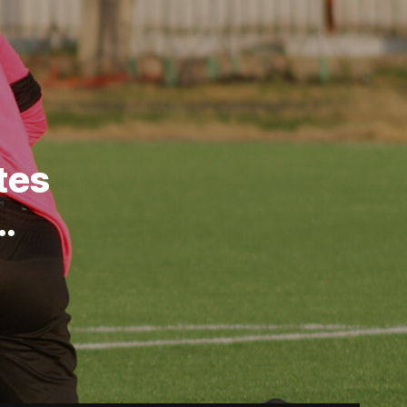
tes
…