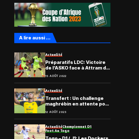
A lire aussi ...
Actualité
Préparatifs LDC: Victoire
de l’ASKO face à Attram du
Ghana
15 AOÛT 2022
Actualité
Transfert : Un challenge
maghrébin en attente pour
un Kondona
12 AOÛT 2023
Actualité
Championnat D1
Foot Au Togo
Togo – D1 / J1: Les Dockers