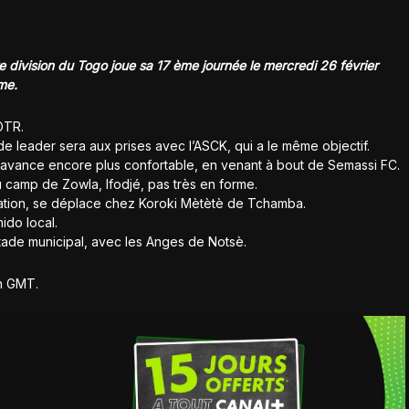
 division du Togo joue sa 17 ème journée le mercredi 26 février
me.
 OTR.
de leader sera aux prises avec l’ASCK, qui a le même objectif.
 avance encore plus confortable, en venant à bout de Semassi FC.
camp de Zowla, Ifodjé, pas très en forme.
ation, se déplace chez Koroki Mètètè de Tchamba.
ido local.
stade municipal, avec les Anges de Notsè.
5h GMT.