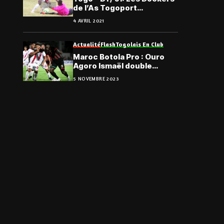
de l’As Togoport
capturent les Requins
4 AVRIL 2021
Mâles
Actualité
Flash
Togolais En Club
Maroc Botola Pro : Ouro
Agoro Ismaël double
buteur face à Youssoufia
5 NOVEMBRE 2023
Berrechid