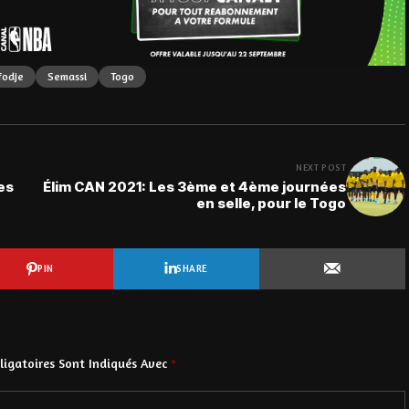
fodje
Semassi
Togo
NEXT POST
es
Élim CAN 2021: Les 3ème et 4ème journées
en selle, pour le Togo
PIN
SHARE
igatoires Sont Indiqués Avec
*