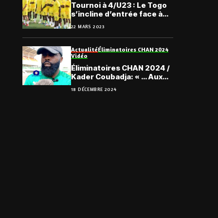
Tournoi à 4/U23 : Le Togo
s’incline d’entrée face à
l’Ouzbékistan
22 MARS 2023
Actualité
Éliminatoires CHAN 2024
Vidéo
Éliminatoires CHAN 2024 /
Kader Coubadja: « … Aux
Togolais d’être
18 DÉCEMBRE 2024
concentrés sur l’objectif…
»