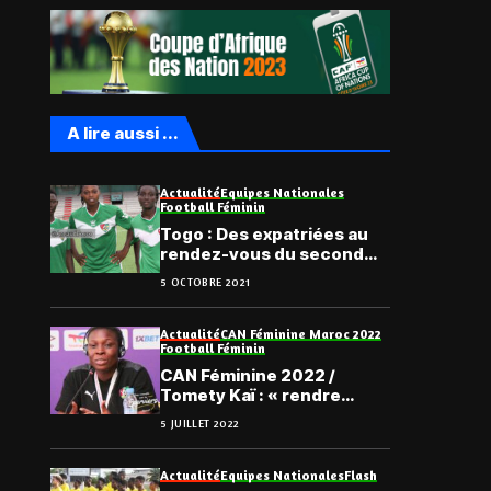
A lire aussi ...
Actualité
Equipes Nationales
Football Féminin
Togo : Des expatriées au
rendez-vous du second
stage des Éperviers
5 OCTOBRE 2021
Dames
Actualité
CAN Féminine Maroc 2022
Football Féminin
CAN Féminine 2022 /
Tomety Kaï : « rendre
l’impossible, possible… »
5 JUILLET 2022
Actualité
Equipes Nationales
Flash