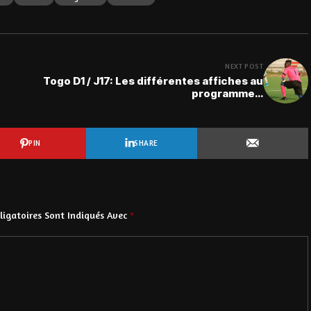
NEXT POST
Togo D1 / J17: Les différentes affiches au
programme…
PIN
SHARE
igatoires Sont Indiqués Avec
*