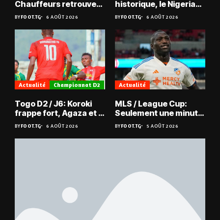
Chauffeurs retrouvent
historique, le Nigeria
les Mimos
sauvé, la Zambie
BY
FOOT.TG
6 AOÛT 2026
BY
FOOT.TG
6 AOÛT 2026
éliminée
Actualité
Championnat D2
Actualité
Togo D2 / J6: Koroki
MLS / League Cup:
frappe fort, Agaza et la
Seulement une minute
JCA assurent,
de jeu pour Kévin
BY
FOOT.TG
6 AOÛT 2026
BY
FOOT.TG
5 AOÛT 2026
suspense avant Sara
Denkey
FC – Doumbé FC