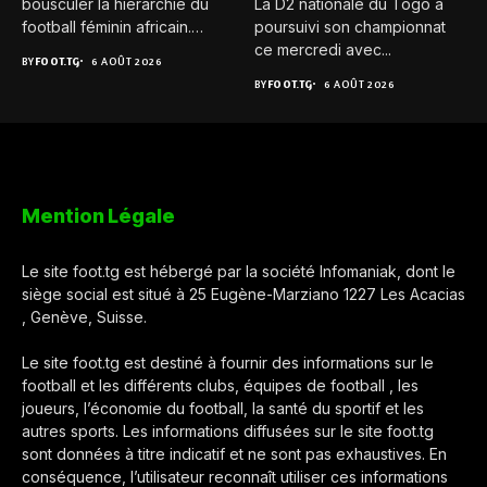
bousculer la hiérarchie du
La D2 nationale du Togo a
football féminin africain.
poursuivi son championnat
Pour...
ce mercredi avec...
BY
FOOT.TG
6 AOÛT 2026
BY
FOOT.TG
6 AOÛT 2026
Mention Légale
Le site foot.tg est hébergé par la société Infomaniak, dont le
siège social est situé à 25 Eugène-Marziano 1227 Les Acacias
, Genève, Suisse.
Le site foot.tg est destiné à fournir des informations sur le
football et les différents clubs, équipes de football , les
joueurs, l’économie du football, la santé du sportif et les
autres sports. Les informations diffusées sur le site foot.tg
sont données à titre indicatif et ne sont pas exhaustives. En
conséquence, l’utilisateur reconnaît utiliser ces informations