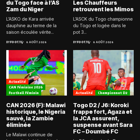
du Togo face à l’AS
Les Chauffeurs
Zam du Niger
retrouvent les Mimos
L’ASKO de Kara arrivée
L’ASCK du Togo championne
dauphine au terme de la
du Togo et logée dans le
saison écoulée vérite...
pot 3...
BY
FOOT.TG
6 AOÛT 2026
BY
FOOT.TG
6 AOÛT 2026
Actualité
CAN Féminine 2026
Football Féminin
Actualité
Championnat D2
CAN 2026 (F): Malawi
Togo D2 / J6: Koroki
historique, le Nigeria
frappe fort, Agaza et
sauvé, la Zambie
la JCA assurent,
éliminée
suspense avant Sara
FC – Doumbé FC
Le Malawi continue de