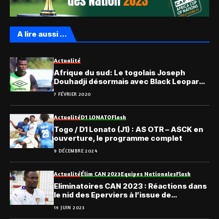
A lire aussi ...
Actualité
Afrique du sud: Le togolais Joseph
Douhadji désormais avec Black Leopards
FC
7 FÉVRIER 2020
Actualité
D1 LONATO
Flash
Togo / D1 Lonato (J1) : AS OTR – ASCK en
ouverture, le programme complet
9 DÉCEMBRE 2024
Actualité
Élim CAN 2023
Equipes Nationales
Flash
Eliminatoires CAN 2023 : Réactions dans
le nid des Eperviers à l’issue de
l’élimination
19 JUIN 2023