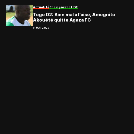
Actualité
Championnat D2
Togo D2: Bien mal à l’aise, Amegnito
Akouété quitte Agaza FC
9 MAI 2023