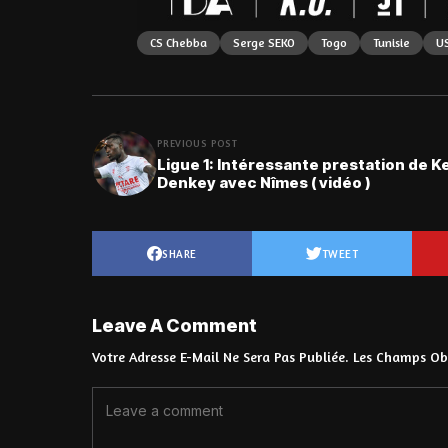
CS Chebba
Serge SEKO
Togo
Tunisie
U
PREVIOUS POST
Ligue 1: Intéressante prestation de K
Denkey avec Nîmes ( vidéo )
SHARE
TWEET
Leave A Comment
Votre Adresse E-Mail Ne Sera Pas Publiée.
Les Champs Obl