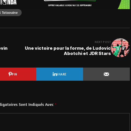
S Tataouine
NEXT POST
evin
Une victoire pour la forme, de Ludovic
Abotchi et JDR Stars
PIN
SHARE
igatoires Sont Indiqués Avec
*