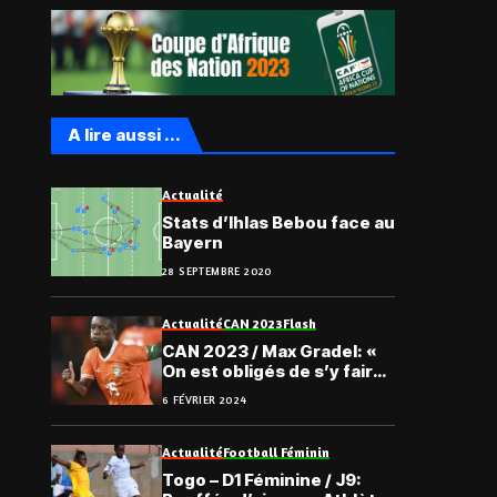
A lire aussi ...
Actualité
Stats d’Ihlas Bebou face au
Bayern
28 SEPTEMBRE 2020
Actualité
CAN 2023
Flash
CAN 2023 / Max Gradel: «
On est obligés de s’y faire
»
6 FÉVRIER 2024
Actualité
Football Féminin
Togo – D1 Féminine / J9: