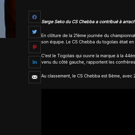
Serge Seko du CS Chebba a contribué à arracher
En clôture de la 21ème journée du championnat t
son équipe. Le CS Chebba du togolais était en
C’est le Togolais qui ouvre la marque à la 44è
venu du côté gauche, rapportent les confrères
Au classement, le CS Chebba est 8ème, avec 25 
But du togolais Serge S