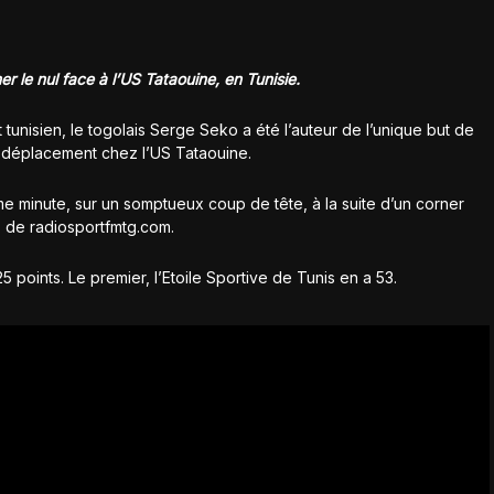
 le nul face à l’US Tataouine, en Tunisie.
unisien, le togolais Serge Seko a été l’auteur de l’unique but de
 déplacement chez l’US Tataouine.
me minute, sur un somptueux coup de tête, à la suite d’un corner
 de radiosportfmtg.com.
points. Le premier, l’Etoile Sportive de Tunis en a 53.
EKO avec le CS Chebba, face à l’US Tataouine