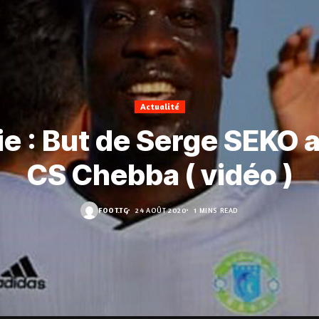
Actualité
ie : But de Serge SEKO a
CS Chebba ( vidéo )
FOOT.TG
24 AOÛT 2020
1 MINS READ