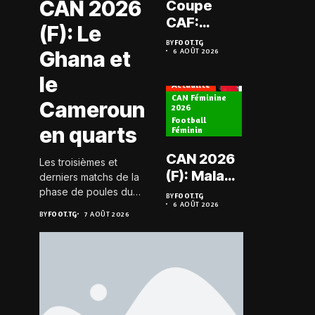
CAN 2026
Coupe
Prélimi
CAF:
(F): Le
LDC: L
L’ASKO du
BY
FOOT.TG
Chauff
Ghana et
6 AOÛT 2026
Togo face
BY
FOOT.TG
6 AOÛT 202
retrou
à l’AS Zam
le
les Mi
Actualité
du Niger
CAN Féminine
Cameroun
2026
Football
Actualité
en quarts
Féminin
Championn
CAN 2026
Les troisièmes et
Togo D2
(F): Malawi
derniers matchs de la
Koroki
historique,
phase de poules du
BY
FOOT.TG
frappe 
6 AOÛT 2026
groupe D de la CAN
le Nigeria
BY
FOOT.TG
BY
FOOT.TG
7 AOÛT 2026
6 AOÛT 202
Agaza e
féminine 2026 se sont
sauvé, la
JCA
joués le 6 août 2026 à
Zambie
20h GMT. Les Black...
assure
éliminée
suspe
avant S
FC – D