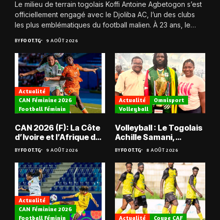
Le milieu de terrain togolais Koffi Antoine Agbetogon s’est
officiellement engagé avec le Djoliba AC, l’un des clubs
les plus emblématiques du football malien. À 23 ans, le
joueur quitte...
BY
FOOT.TG
9 AOÛT 2026
Actualité
CAN Féminine 2026
Actualité
Omnisport
Football Féminin
Volleyball
CAN 2026 (F): La Côte
Volleyball : Le Togolais
d’Ivoire et l’Afrique du
Achille Samani,
Sud tombent
champion du Bénin !
BY
FOOT.TG
9 AOÛT 2026
BY
FOOT.TG
8 AOÛT 2026
Actualité
CAN Féminine 2026
Football Féminin
Actualité
Coupe CAF