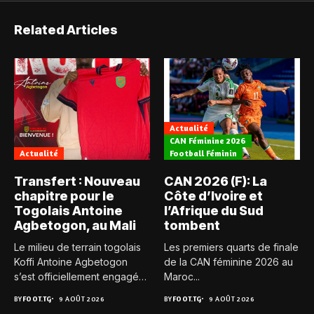
Related Articles
Actualité
CAN Féminine 2026
Actualité
Football Féminin
Transfert : Nouveau
CAN 2026 (F): La
chapitre pour le
Côte d’Ivoire et
Togolais Antoine
l’Afrique du Sud
Agbetogon, au Mali
tombent
Le milieu de terrain togolais
Les premiers quarts de finale
Koffi Antoine Agbetogon
de la CAN féminine 2026 au
s’est officiellement engagé
Maroc...
avec...
BY
FOOT.TG
9 AOÛT 2026
BY
FOOT.TG
9 AOÛT 2026