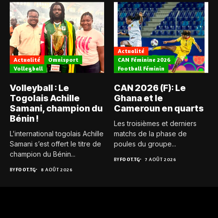
Actualité
Actualité
Omnisport
CAN Féminine 2026
Volleyball
Football Féminin
Volleyball : Le
CAN 2026 (F): Le
Togolais Achille
Ghana et le
Samani, champion du
Cameroun en quarts
Bénin !
Les troisièmes et derniers
L’international togolais Achille
matchs de la phase de
Samani s’est offert le titre de
poules du groupe...
champion du Bénin...
BY
FOOT.TG
7 AOÛT 2026
BY
FOOT.TG
8 AOÛT 2026