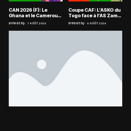
CAN 2026 (F): Le
Coupe CAF: L’ASKO du
Ghana et le Cameroun
Togo face à l’AS Zam
en quarts
du Niger
BY
FOOT.TG
7 AOÛT 2026
BY
FOOT.TG
6 AOÛT 2026