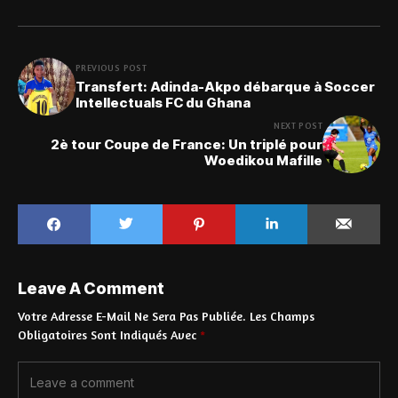
PREVIOUS POST
Transfert: Adinda-Akpo débarque à Soccer
Intellectuals FC du Ghana
NEXT POST
2è tour Coupe de France: Un triplé pour
Woedikou Mafille
Leave A Comment
Votre Adresse E-Mail Ne Sera Pas Publiée.
Les Champs
Obligatoires Sont Indiqués Avec
*