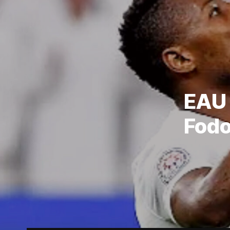
EAU 
Fodo