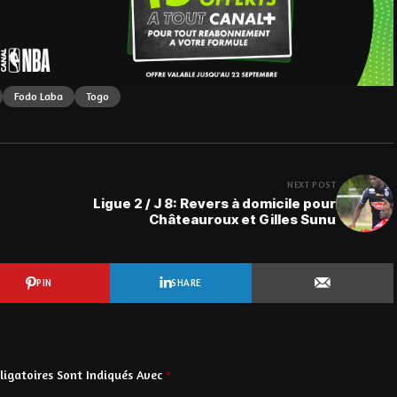
Fodo Laba
Togo
NEXT POST
Ligue 2 / J 8: Revers à domicile pour
Châteauroux et Gilles Sunu
PIN
SHARE
igatoires Sont Indiqués Avec
*