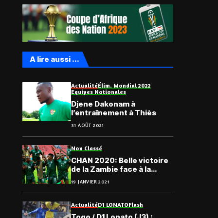
A lire aussi ...
Actualité
Élim. Mondial 2022
Equipes Nationales
Djene Dakonam à
l’entraînement à Thiès
31 AOÛT 2021
Non Classé
CHAN 2020: Belle victoire
de la Zambie face à la
Tanzanie
19 JANVIER 2021
Actualité
D1 LONATO
Flash
Togo / D1 Lonato (J3) :