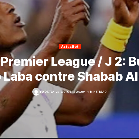
Actualité
Premier League / J 2: B
 Laba contre Shabab Al
FOOT.TG
23 OCTOBRE 2020
1 MINS READ