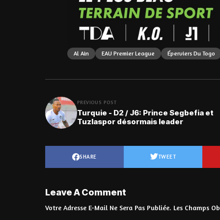
Al Ain
EAU Premier League
Éperviers Du Togo
PREVIOUS POST
Turquie - D2 / J6: Prince Segbefia et
Tuzlaspor désormais leader
SHARE
TWEET
Leave A Comment
Votre Adresse E-Mail Ne Sera Pas Publiée.
Les Champs Obl