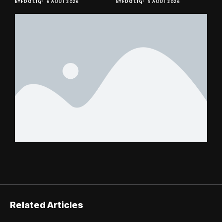
BY
FOOT.TG
6 AOÛT 2026
BY
FOOT.TG
5 AOÛT 2026
suspense avant Sara
Denkey
FC – Doumbé FC
Related Articles