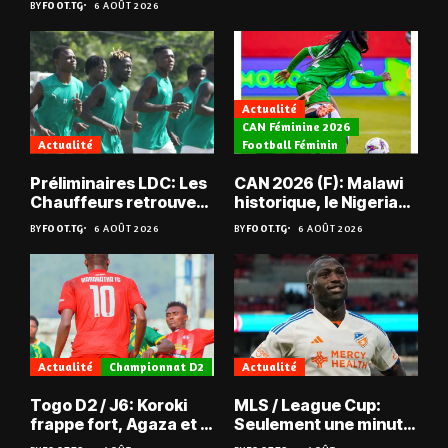
BY
FOOT.TG
6 AOÛT 2026
Actualité
CAN Féminine 2026
Actualité
Football Féminin
Préliminaires LDC: Les
CAN 2026 (F): Malawi
Chauffeurs retrouvent
historique, le Nigeria
les Mimos
sauvé, la Zambie
BY
FOOT.TG
6 AOÛT 2026
BY
FOOT.TG
6 AOÛT 2026
éliminée
Actualité
Championnat D2
Actualité
Togo D2 / J6: Koroki
MLS / League Cup:
frappe fort, Agaza et la
Seulement une minute
JCA assurent,
de jeu pour Kévin