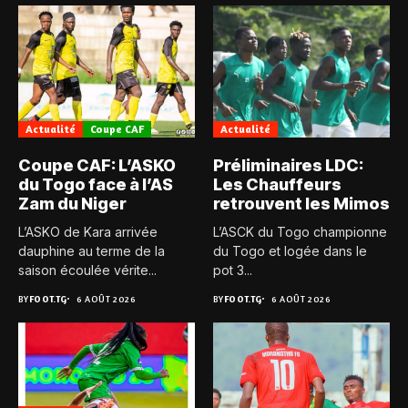
Actualité
Coupe CAF
Actualité
Coupe CAF: L’ASKO
Préliminaires LDC:
du Togo face à l’AS
Les Chauffeurs
Zam du Niger
retrouvent les Mimos
L’ASKO de Kara arrivée
L’ASCK du Togo championne
dauphine au terme de la
du Togo et logée dans le
saison écoulée vérite...
pot 3...
BY
FOOT.TG
6 AOÛT 2026
BY
FOOT.TG
6 AOÛT 2026