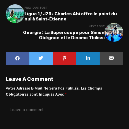
PREVIOUS POST
Ligue 1 / J26 : Charles Abi offre le point du
nul à Saint-Étienne
NEXT POST
Géorgie : La Supercoupe pour Simon
Gbégnon et le Dinamo Tbilissi
Leave A Comment
Votre Adresse E-Mail Ne Sera Pas Publiée.
Les Champs
Obligatoires Sont Indiqués Avec
*