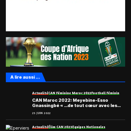
A lire aussi ...
Actualité
CAN Féminine Maroc 2022
Football Féminin
CAN Maroc 2022: Meyebine-Esso
Gnassingbé « …de tout cœur avec les
Éperviers Dames du Togo … »
25 JUIN 2022
Actualité
Élim CAN 2023
Equipes Nationales