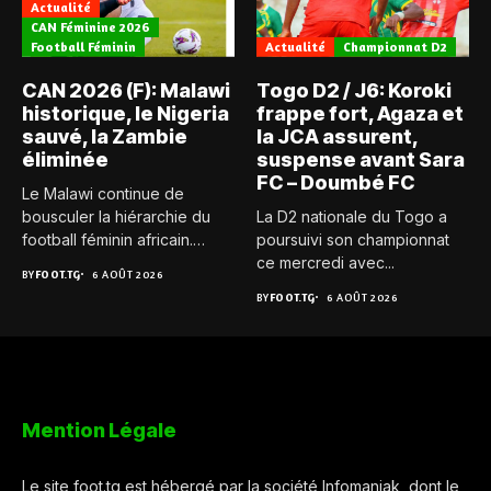
Actualité
CAN Féminine 2026
Football Féminin
Actualité
Championnat D2
CAN 2026 (F): Malawi
Togo D2 / J6: Koroki
historique, le Nigeria
frappe fort, Agaza et
sauvé, la Zambie
la JCA assurent,
éliminée
suspense avant Sara
FC – Doumbé FC
Le Malawi continue de
bousculer la hiérarchie du
La D2 nationale du Togo a
football féminin africain.
poursuivi son championnat
Pour...
ce mercredi avec...
BY
FOOT.TG
6 AOÛT 2026
BY
FOOT.TG
6 AOÛT 2026
Mention Légale
Le site foot.tg est hébergé par la société Infomaniak, dont le