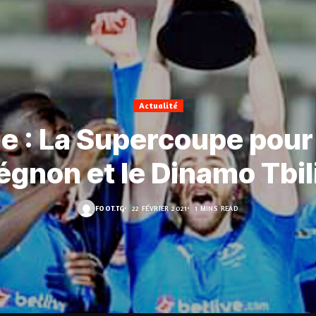
Actualité
e : La Supercoupe pou
gnon et le Dinamo Tbil
FOOT.TG
22 FÉVRIER 2021
1 MINS READ