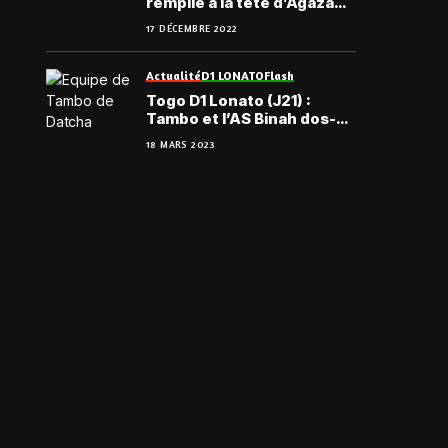
rempile à la tête d’Agaza
Football Club
17 DÉCEMBRE 2022
Actualité
D1 LONATO
Flash
Togo D1 Lonato (J21) :
Tambo et l’AS Binah dos-à-
dos
18 MARS 2023