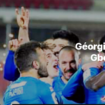
Géorgi
Gbé