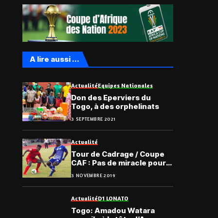
A lire aussi ...
Actualité
Equipes Nationales
Don des Eperviers du
Togo, à des orphelinats
3 SEPTEMBRE 2021
Actualité
Tour de Cadrage / Coupe
CAF : Pas de miracle pour
les Chauffeurs de Kara
3 NOVEMBRE 2019
Actualité
D1 LONATO
Togo: Amadou Watara