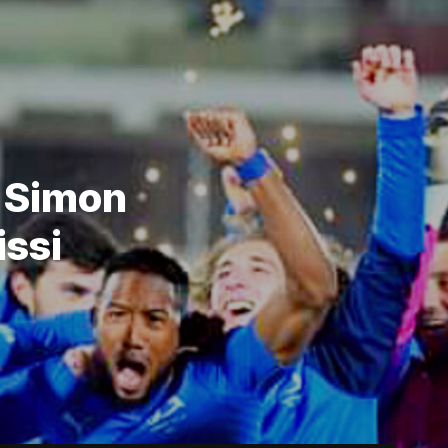
r Simon
issi