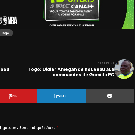
Togo
NEXT POST
Bebou
Togo: Didier Amégan de nouveau aux
commandes de Gomido FC
PIN
SHARE
igatoires Sont Indiqués Avec
*