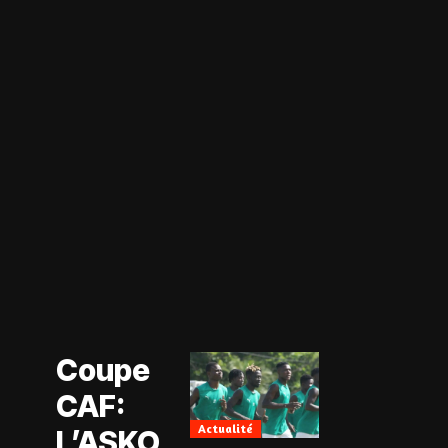
Actualité
Coupe CAF
Actualité
Coupe
CAN Féminine
2026
CAF:
Football
Féminin
Actualité
L’ASKO