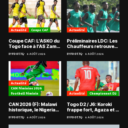
Actualité
Coupe CAF
Actualité
Coupe CAF: L’ASKO du
Préliminaires LDC: Les
Togo face à l’AS Zam
Chauffeurs retrouvent
du Niger
les Mimos
BY
FOOT.TG
6 AOÛT 2026
BY
FOOT.TG
6 AOÛT 2026
Actualité
CAN Féminine 2026
Football Féminin
Actualité
Championnat D2
CAN 2026 (F): Malawi
Togo D2 / J6: Koroki
historique, le Nigeria
frappe fort, Agaza et la
sauvé, la Zambie
JCA assurent,
BY
FOOT.TG
6 AOÛT 2026
BY
FOOT.TG
6 AOÛT 2026
éliminée
suspense avant Sara
FC – Doumbé FC