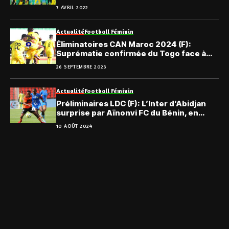
7 AVRIL 2022
Actualité
Football Féminin
Éliminatoires CAN Maroc 2024 (F):
Suprématie confirmée du Togo face à
Djibouti
26 SEPTEMBRE 2023
Actualité
Football Féminin
Préliminaires LDC (F): L’Inter d’Abidjan
surprise par Aïnonvi FC du Bénin, en
ouverture
10 AOÛT 2024