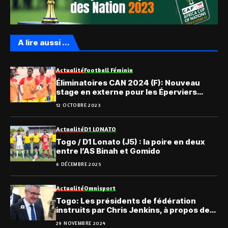
A lire aussi ...
Actualité
Football Féminin
Éliminatoires CAN 2024 (F): Nouveau
stage en externe pour les Éperviers
Dames
12 OCTOBRE 2023
Actualité
D1 LONATO
Togo / D1 Lonato (J5) : la poire en deux
entre l’AS Binah et Gomido
6 DÉCEMBRE 2025
Actualité
Omnisport
Togo: Les présidents de fédération
instruits par Chris Jenkins, à propos des
Jeux du Commonwealth
29 NOVEMBRE 2024