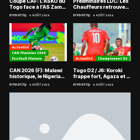
Coupe CAF: L’ASKO du
Préliminaires LDC: Les
Togo face à l’AS Zam
Chauffeurs retrouvent
du Niger
les Mimos
BY
FOOT.TG
6 AOÛT 2026
BY
FOOT.TG
6 AOÛT 2026
Actualité
CAN Féminine 2026
Football Féminin
Actualité
Championnat D2
CAN 2026 (F): Malawi
Togo D2 / J6: Koroki
historique, le Nigeria
frappe fort, Agaza et la
sauvé, la Zambie
JCA assurent,
BY
FOOT.TG
6 AOÛT 2026
BY
FOOT.TG
6 AOÛT 2026
éliminée
suspense avant Sara
FC – Doumbé FC