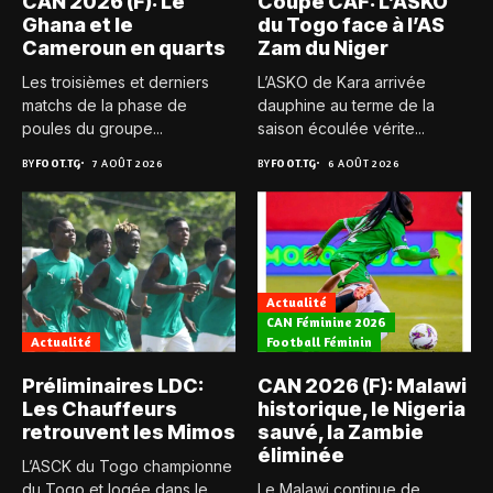
CAN 2026 (F): Le
Coupe CAF: L’ASKO
Ghana et le
du Togo face à l’AS
Cameroun en quarts
Zam du Niger
Les troisièmes et derniers
L’ASKO de Kara arrivée
matchs de la phase de
dauphine au terme de la
poules du groupe...
saison écoulée vérite...
BY
FOOT.TG
7 AOÛT 2026
BY
FOOT.TG
6 AOÛT 2026
Actualité
CAN Féminine 2026
Actualité
Football Féminin
Préliminaires LDC:
CAN 2026 (F): Malawi
Les Chauffeurs
historique, le Nigeria
retrouvent les Mimos
sauvé, la Zambie
éliminée
L’ASCK du Togo championne
du Togo et logée dans le
Le Malawi continue de