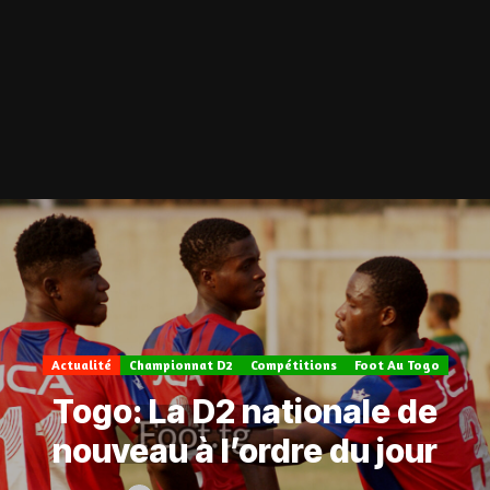
Actualité
Championnat D2
Compétitions
Foot Au Togo
Togo: La D2 nationale de
nouveau à l’ordre du jour