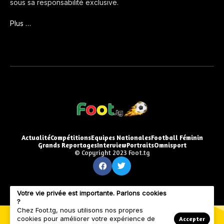
sous sa responsabilité exclusive.
Plus …
Actualité
Compétitions
Equipes Nationales
Football Féminin
Grands Reportages
Interview
Portraits
Omnisport
© Copyright 2023 Foot.tg
Votre vie privée est importante. Parlons cookies
?
Chez Foot.tg, nous utilisons nos propres
cookies pour améliorer votre expérience de
Accepter