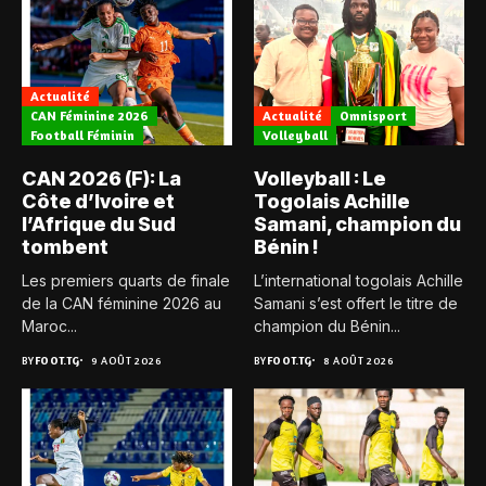
Actualité
CAN Féminine 2026
Actualité
Omnisport
Football Féminin
Volleyball
CAN 2026 (F): La
Volleyball : Le
Côte d’Ivoire et
Togolais Achille
l’Afrique du Sud
Samani, champion du
tombent
Bénin !
Les premiers quarts de finale
L’international togolais Achille
de la CAN féminine 2026 au
Samani s’est offert le titre de
Maroc...
champion du Bénin...
BY
FOOT.TG
9 AOÛT 2026
BY
FOOT.TG
8 AOÛT 2026