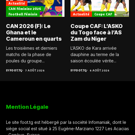
Actualité
CAN Féminine 2026
Football Féminin
Actualité
Coupe CAF
CAN 2026 (F): Le
Coupe CAF: L’ASKO
Ghana et le
du Togo face à l’AS
Cameroun en quarts
Zam du Niger
Les troisièmes et derniers
L’ASKO de Kara arrivée
matchs de la phase de
dauphine au terme de la
poules du groupe...
saison écoulée vérite...
BY
FOOT.TG
7 AOÛT 2026
BY
FOOT.TG
6 AOÛT 2026
Mention Légale
Le site foot.tg est hébergé par la société Infomaniak, dont le
siège social est situé à 25 Eugène-Marziano 1227 Les Acacias
, Genève, Suisse.