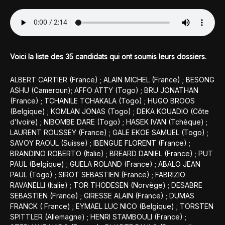
Voici la liste des 35 candidats qui ont soumis leurs dossiers.
ALBERT CARTIER (France) ; ALAIN MICHEL (France) ; BESONG
ASHU (Cameroun); AFFO ATTY (Togo) ; BRU JONATHAN
(France) ; TCHANILE TCHAKALA (Togo) ; HUGO BROOS
(Belgique) ; KOMLAN JONAS (Togo) ; DEKA KOUADIO (Côte
d’Ivoire) ; NIBOMBE DARE (Togo) ; HASEK IVAN (Tchèque) ;
LAURENT ROUSSEY (France) ; GALE EKOE SAMUEL (Togo) ;
SAVOY RAOUL (Suisse) ; IBENGUE FLORENT (France) ;
BRANDINO ROBERTO (Italie) ; BREARD DANIEL (France) ; PUT
PAUL (Belgique) ; GUELA ROLAND (France) ; ABALO JEAN
PAUL (Togo) ; SIROT SEBASTIEN (France) ; FABRIZIO
RAVANELLI (Italie) ; TOR THODESEN (Norvège) ; DESABRE
SEBASTIEN (France) ; GIRESSE ALAIN (France) ; DUMAS
FRANCK ( France) ; EYMAEL LUC NICO (Belgique) ; TORSTEN
SPITTLER (Allemagne) ; HENRI STAMBOULI (France) ;