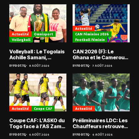
Actualité
Actualité
Omnisport
CAN Féminine 2026
Volleyball
Football Féminin
Volleyball : Le Togolais
CAN 2026 (F): Le
Achille Samani,
Ghana et le Cameroun
champion du Bénin !
en quarts
BY
FOOT.TG
8 AOÛT 2026
BY
FOOT.TG
7 AOÛT 2026
Actualité
Coupe CAF
Actualité
Coupe CAF: L’ASKO du
Préliminaires LDC: Les
Togo face à l’AS Zam
Chauffeurs retrouvent
du Niger
les Mimos
BY
FOOT.TG
6 AOÛT 2026
BY
FOOT.TG
6 AOÛT 2026