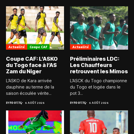
Actualité
Coupe CAF
Actualité
Coupe CAF: L’ASKO
Préliminaires LDC:
du Togo face à l’AS
Les Chauffeurs
Zam du Niger
retrouvent les Mimos
L’ASKO de Kara arrivée
L’ASCK du Togo championne
dauphine au terme de la
du Togo et logée dans le
saison écoulée vérite...
pot 3...
BY
FOOT.TG
6 AOÛT 2026
BY
FOOT.TG
6 AOÛT 2026