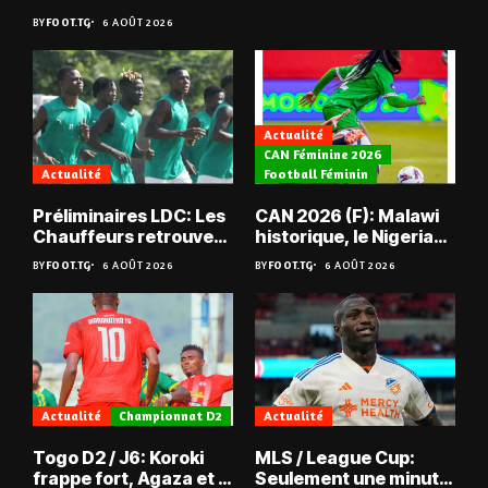
BY
FOOT.TG
6 AOÛT 2026
Actualité
CAN Féminine 2026
Actualité
Football Féminin
Préliminaires LDC: Les
CAN 2026 (F): Malawi
Chauffeurs retrouvent
historique, le Nigeria
les Mimos
sauvé, la Zambie
BY
FOOT.TG
6 AOÛT 2026
BY
FOOT.TG
6 AOÛT 2026
éliminée
Actualité
Championnat D2
Actualité
Togo D2 / J6: Koroki
MLS / League Cup:
frappe fort, Agaza et la
Seulement une minute