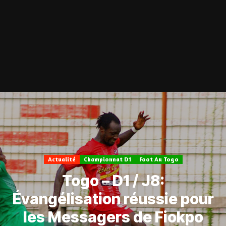
Actualité
Championnat D1
Foot Au Togo
Togo – D1 / J8:
Évangélisation réussie pour
les Messagers de Fiokpo