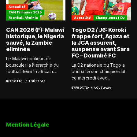
Actualité
CAN Féminine 2026
Football Féminin
Actualité
Championnat D2
CAN 2026 (F): Malawi
Togo D2 / J6: Koroki
historique, le Nigeria
frappe fort, Agaza et
sauvé, la Zambie
la JCA assurent,
éliminée
suspense avant Sara
FC – Doumbé FC
Le Malawi continue de
bousculer la hiérarchie du
La D2 nationale du Togo a
football féminin africain.
poursuivi son championnat
Pour...
ce mercredi avec...
BY
FOOT.TG
6 AOÛT 2026
BY
FOOT.TG
6 AOÛT 2026
Mention Légale