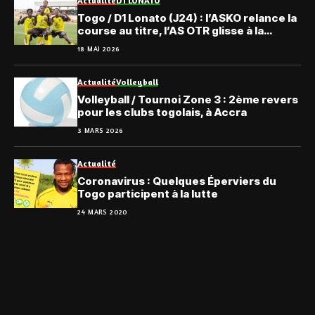
Actualité
D1 LONATO
Togo / D1 Lonato (J24) : l’ASKO relance la
course au titre, l’AS OTR glisse à la
dernière place
18 MAI 2026
Actualité
Volleyball
Volleyball / Tournoi Zone 3 : 2ème revers
pour les clubs togolais, à Accra
3 MARS 2026
Actualité
Coronavirus : Quelques Éperviers du
Togo participent à la lutte
24 MARS 2020