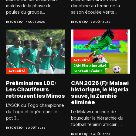
matchs de la phase de
dauphine au terme de la
poules du groupe...
saison écoulée vérite...
BY
FOOT.TG
7 AOÛT 2026
BY
FOOT.TG
6 AOÛT 2026
Actualité
CAN Féminine 2026
Actualité
Football Féminin
Préliminaires LDC:
CAN 2026 (F): Malawi
Les Chauffeurs
historique, le Nigeria
retrouvent les Mimos
sauvé, la Zambie
éliminée
L’ASCK du Togo championne
du Togo et logée dans le
Le Malawi continue de
pot 3...
bousculer la hiérarchie du
football féminin africain.
BY
FOOT.TG
6 AOÛT 2026
Pour...
BY
FOOT.TG
6 AOÛT 2026