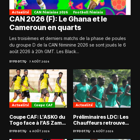
Actualité
CAN Féminine 2026
Football Féminin
CAN 2026 (F): Le Ghana et le
Cameroun en quarts
Les troisièmes et derniers matchs de la phase de poules
du groupe D de la CAN féminine 2026 se sont joués le 6
août 2026 à 20h GMT. Les Black...
BY
FOOT.TG
7 AOÛT 2026
Actualité
Coupe CAF
Actualité
Coupe CAF: L’ASKO du
Préliminaires LDC: Les
Togo face à l’AS Zam
Chauffeurs retrouvent
du Niger
les Mimos
BY
FOOT.TG
6 AOÛT 2026
BY
FOOT.TG
6 AOÛT 2026