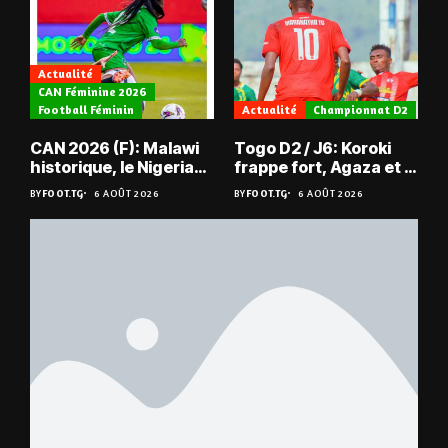
Actualité
CAN Féminine 2026
Football Féminin
Actualité
Championnat D2
CAN 2026 (F): Malawi
Togo D2 / J6: Koroki
historique, le Nigeria
frappe fort, Agaza et la
sauvé, la Zambie
JCA assurent,
BY
FOOT.TG
6 AOÛT 2026
BY
FOOT.TG
6 AOÛT 2026
éliminée
suspense avant Sara
FC – Doumbé FC