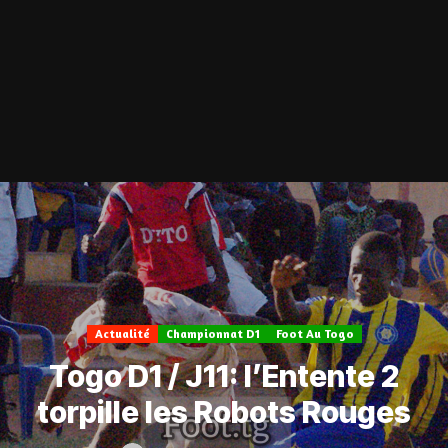
Actualité
Championnat D1
Foot Au Togo
Togo D1 / J11: l’Entente 2
torpille les Robots Rouges