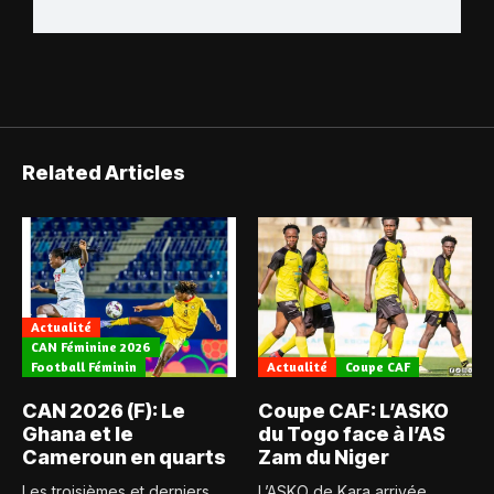
Related Articles
Actualité
CAN Féminine 2026
Football Féminin
Actualité
Coupe CAF
CAN 2026 (F): Le
Coupe CAF: L’ASKO
Ghana et le
du Togo face à l’AS
Cameroun en quarts
Zam du Niger
Les troisièmes et derniers
L’ASKO de Kara arrivée