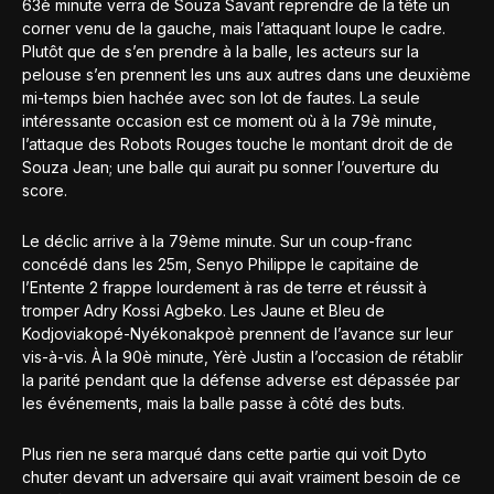
63è minute verra de Souza Savant reprendre de la tête un
corner venu de la gauche, mais l’attaquant loupe le cadre.
Plutôt que de s’en prendre à la balle, les acteurs sur la
pelouse s’en prennent les uns aux autres dans une deuxième
mi-temps bien hachée avec son lot de fautes. La seule
intéressante occasion est ce moment où à la 79è minute,
l’attaque des Robots Rouges touche le montant droit de de
Souza Jean; une balle qui aurait pu sonner l’ouverture du
score.
Le déclic arrive à la 79ème minute. Sur un coup-franc
concédé dans les 25m, Senyo Philippe le capitaine de
l’Entente 2 frappe lourdement à ras de terre et réussit à
tromper Adry Kossi Agbeko. Les Jaune et Bleu de
Kodjoviakopé-Nyékonakpoè prennent de l’avance sur leur
vis-à-vis. À la 90è minute, Yèrè Justin a l’occasion de rétablir
la parité pendant que la défense adverse est dépassée par
les événements, mais la balle passe à côté des buts.
Plus rien ne sera marqué dans cette partie qui voit Dyto
chuter devant un adversaire qui avait vraiment besoin de ce