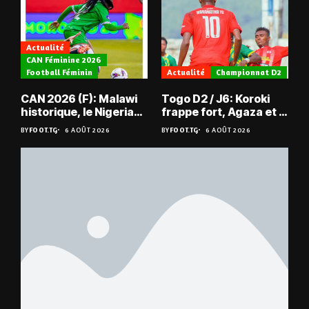
Actualité
CAN Féminine 2026
Football Féminin
Actualité
Championnat D2
CAN 2026 (F): Malawi
Togo D2 / J6: Koroki
historique, le Nigeria
frappe fort, Agaza et la
sauvé, la Zambie
JCA assurent,
BY
FOOT.TG
6 AOÛT 2026
BY
FOOT.TG
6 AOÛT 2026
éliminée
suspense avant Sara
FC – Doumbé FC