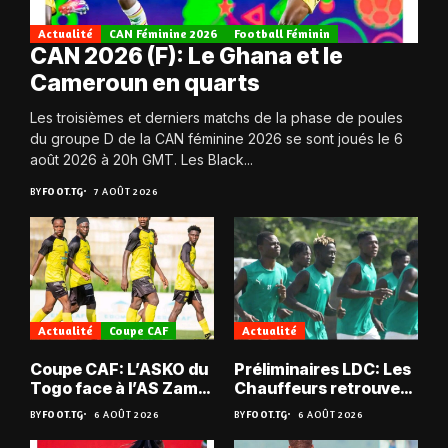
Actualité
CAN Féminine 2026
Football Féminin
CAN 2026 (F): Le Ghana et le
Cameroun en quarts
Les troisièmes et derniers matchs de la phase de poules
du groupe D de la CAN féminine 2026 se sont joués le 6
août 2026 à 20h GMT. Les Black...
BY
FOOT.TG
7 AOÛT 2026
Actualité
Coupe CAF
Actualité
Coupe CAF: L’ASKO du
Préliminaires LDC: Les
Togo face à l’AS Zam
Chauffeurs retrouvent
du Niger
les Mimos
BY
FOOT.TG
6 AOÛT 2026
BY
FOOT.TG
6 AOÛT 2026