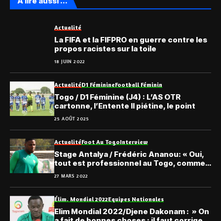
A lire aussi ...
Actualité
La FIFA et la FIFPRO en guerre contre les
propos racistes sur la toile
18 JUIN 2022
Actualité
D1 Féminine
Football Féminin
Togo / D1 Féminine (J4) : L’AS OTR
cartonne, l’Entente II piétine, le point
25 AOÛT 2025
Actualité
Foot Au Togo
Interview
Stage Antalya / Frédéric Ananou: « Oui,
tout est professionnel au Togo, comme
en Allemagne… »
27 MARS 2022
Élim. Mondial 2022
Equipes Nationales
Elim Mondial 2022/Djene Dakonam : » On
a fait de bonnes choses ; il faut corriger