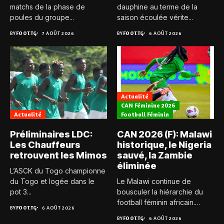
matchs de la phase de
dauphine au terme de la
poules du groupe...
saison écoulée vérite...
BY
FOOT.TG
7 AOÛT 2026
BY
FOOT.TG
6 AOÛT 2026
Actualité
CAN Féminine 2026
Actualité
Football Féminin
Préliminaires LDC:
CAN 2026 (F): Malawi
Les Chauffeurs
historique, le Nigeria
retrouvent les Mimos
sauvé, la Zambie
éliminée
L’ASCK du Togo championne
du Togo et logée dans le
Le Malawi continue de
pot 3...
bousculer la hiérarchie du
football féminin africain.
BY
FOOT.TG
6 AOÛT 2026
Pour...
BY
FOOT.TG
6 AOÛT 2026