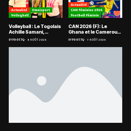
Actualité
Actualité
Omnisport
CAN Féminine 2026
Volleyball
Football Féminin
Volleyball : Le Togolais
CAN 2026 (F): Le
Achille Samani,
Ghana et le Cameroun
champion du Bénin !
en quarts
BY
FOOT.TG
8 AOÛT 2026
BY
FOOT.TG
7 AOÛT 2026