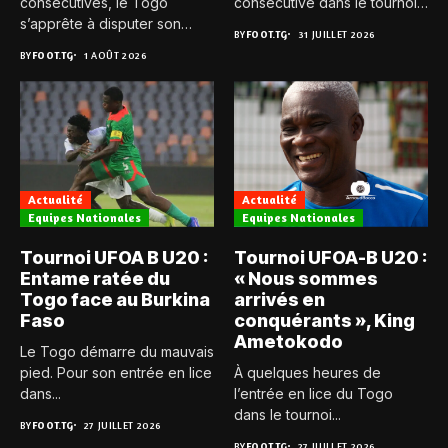
consécutives, le Togo
consécutive dans le tournoi
s’apprête à disputer son
UFOA-B...
BY
FOOT.TG
31 JUILLET 2026
troisième et...
BY
FOOT.TG
1 AOÛT 2026
Actualité
Actualité
Equipes Nationales
Equipes Nationales
Tournoi UFOA B U20 :
Tournoi UFOA-B U20 :
Entame ratée du
« Nous sommes
Togo face au Burkina
arrivés en
Faso
conquérants », King
Ametokodo
Le Togo démarre du mauvais
pied. Pour son entrée en lice
À quelques heures de
dans...
l’entrée en lice du Togo
dans le tournoi...
BY
FOOT.TG
27 JUILLET 2026
BY
FOOT.TG
27 JUILLET 2026