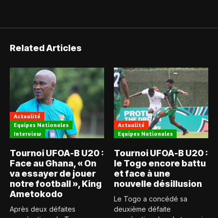
Related Articles
Actualité
Equipes Nationales
Actualité
Interview
Equipes Nationales
Tournoi UFOA-B U20 :
Tournoi UFOA-B U20 :
Face au Ghana, « On
le Togo encore battu
va essayer de jouer
et face à une
notre football », King
nouvelle désillusion
Ametokodo
Le Togo a concédé sa
Après deux défaites
deuxième défaite