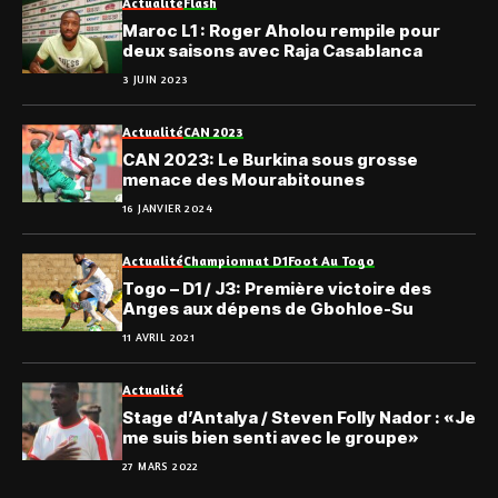
Actualité
Flash
Maroc L1 : Roger Aholou rempile pour
deux saisons avec Raja Casablanca
3 JUIN 2023
Actualité
CAN 2023
CAN 2023: Le Burkina sous grosse
menace des Mourabitounes
16 JANVIER 2024
Actualité
Championnat D1
Foot Au Togo
Togo – D1 / J3: Première victoire des
Anges aux dépens de Gbohloe-Su
11 AVRIL 2021
Actualité
Stage d’Antalya / Steven Folly Nador : «Je
me suis bien senti avec le groupe»
27 MARS 2022