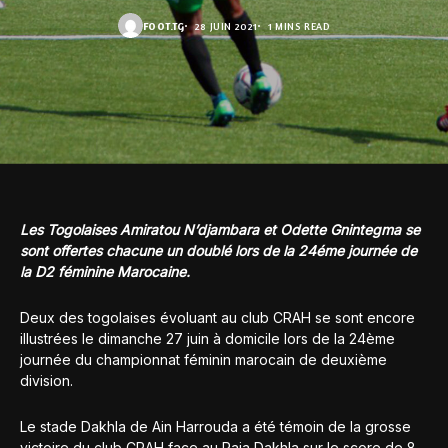
FOOT.TG
28 JUIN 2021
1 MINS READ
Les Togolaises Amiratou N’djambara et Odette Gnintegma se
sont offertes chacune un doublé lors de la 24éme journée de
la D2 féminine Marocaine.
Deux des togolaises évoluant au club CRAH se sont encore
illustrées le dimanche 27 juin à domicile lors de la 24ème
journée du championnat féminin marocain de deuxième
division.
Le stade Dakhla de Ain Harrouda a été témoin de la grosse
victoire du club CRAH face au Raja Dakhla sur le score de 8