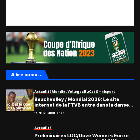
A lire aussi ...
Actualité
Mondial Volleyball 2025
Omnisport
Beachvolley / Mondial 2026: Le site
internet de la FTVB entre dans la danse
et fait peau neuve
14 NOVEMBRE 2025
Actualité
Préliminaires LDC/Dové Womé: « Écrire