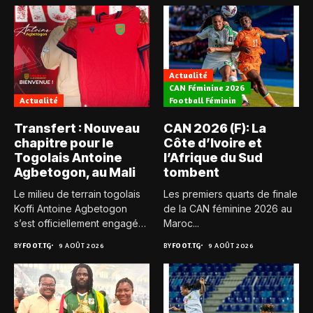
Actualité
CAN Féminine 2026
Actualité
Football Féminin
Transfert : Nouveau
CAN 2026 (F): La
chapitre pour le
Côte d’Ivoire et
Togolais Antoine
l’Afrique du Sud
Agbetogon, au Mali
tombent
Le milieu de terrain togolais
Les premiers quarts de finale
Koffi Antoine Agbetogon
de la CAN féminine 2026 au
s’est officiellement engagé
Maroc...
avec...
BY
FOOT.TG
9 AOÛT 2026
BY
FOOT.TG
9 AOÛT 2026