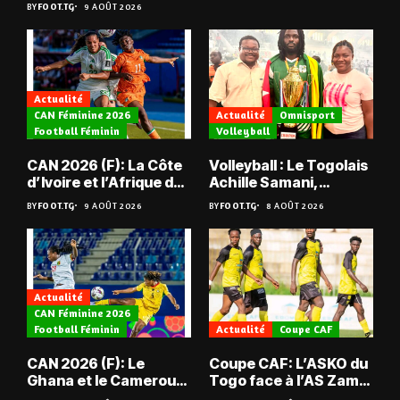
BY
FOOT.TG
9 AOÛT 2026
Actualité
CAN Féminine 2026
Actualité
Omnisport
Football Féminin
Volleyball
CAN 2026 (F): La Côte
Volleyball : Le Togolais
d’Ivoire et l’Afrique du
Achille Samani,
Sud tombent
champion du Bénin !
BY
FOOT.TG
9 AOÛT 2026
BY
FOOT.TG
8 AOÛT 2026
Actualité
CAN Féminine 2026
Football Féminin
Actualité
Coupe CAF
CAN 2026 (F): Le
Coupe CAF: L’ASKO du
Ghana et le Cameroun
Togo face à l’AS Zam
en quarts
du Niger