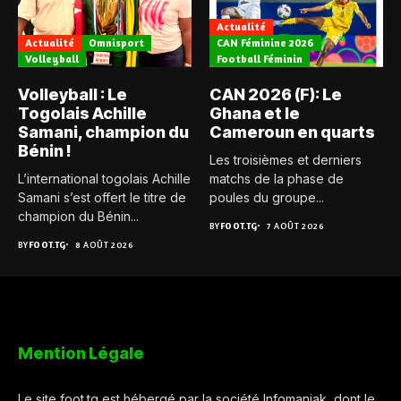
Actualité
Actualité
Omnisport
CAN Féminine 2026
Volleyball
Football Féminin
Volleyball : Le
CAN 2026 (F): Le
Togolais Achille
Ghana et le
Samani, champion du
Cameroun en quarts
Bénin !
Les troisièmes et derniers
L’international togolais Achille
matchs de la phase de
Samani s’est offert le titre de
poules du groupe...
champion du Bénin...
BY
FOOT.TG
7 AOÛT 2026
BY
FOOT.TG
8 AOÛT 2026
Mention Légale
Le site foot.tg est hébergé par la société Infomaniak, dont le