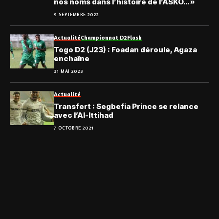
nos noms dans l’histoire de l’ASKO… »
9 SEPTEMBRE 2022
Actualité
Championnat D2
Flash
Togo D2 (J23) : Foadan déroule, Agaza
enchaîne
31 MAI 2023
Actualité
Transfert : Segbefia Prince se relance
avec l’Al-Ittihad
7 OCTOBRE 2021