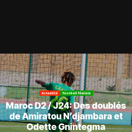
Actualité
Football Féminin
Maroc D2 / J24: Des doublés
de Amiratou N’djambara et
Odette Gnintegma