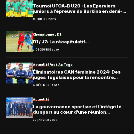
Tournoi UFOA-B U20 : Les Eperviers
juniors à l’épreuve du Burkina en demi-
finale
17 JUILLET 2023
Championnat D1
D1 / J7: Le récapitulatif…
2 DÉCEMBRE 2019
Actualité
Foot Au Togo
Éliminatoires CAN féminine 2024: Des
juges Togolaises pour la rencontre
Botswana – Kenya
4 DÉCEMBRE 2023
Actualité
La gouvernance sportive et l’intégrité
du sport au cœur d’une réunion
ministérielle en Gambie
25 JANVIER 2025