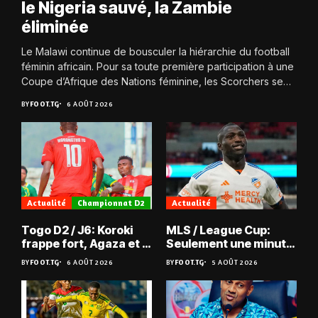
le Nigeria sauvé, la Zambie
éliminée
Le Malawi continue de bousculer la hiérarchie du football
féminin africain. Pour sa toute première participation à une
Coupe d’Afrique des Nations féminine, les Scorchers se
qualifient avec éclat pour...
BY
FOOT.TG
6 AOÛT 2026
Actualité
Championnat D2
Actualité
Togo D2 / J6: Koroki
MLS / League Cup:
frappe fort, Agaza et la
Seulement une minute
JCA assurent,
de jeu pour Kévin
BY
FOOT.TG
6 AOÛT 2026
BY
FOOT.TG
5 AOÛT 2026
suspense avant Sara
Denkey
FC – Doumbé FC