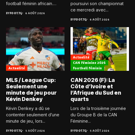
football féminin africain.
poursuivi son championnat
Pour...
ce mercredi avec...
BY
FOOT.TG
6 AOÛT 2026
BY
FOOT.TG
6 AOÛT 2026
Actualité
CAN Féminine 2026
Actualité
Football Féminin
MLS / League Cup:
CAN 2026 (F): La
Seulement une
Côte d’Ivoire et
minute de jeu pour
l’Afrique du Sud en
Kévin Denkey
quarts
Kévin Denkey a dû se
Lors de la troisième journée
contenter seulement d’une
du Groupe B de la CAN
minute de jeu, lors...
Féminine...
BY
FOOT.TG
5 AOÛT 2026
BY
FOOT.TG
5 AOÛT 2026