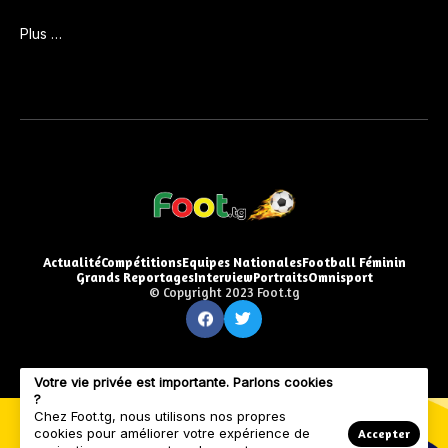
Plus …
Actualité
Compétitions
Equipes Nationales
Football Féminin
Grands Reportages
Interview
Portraits
Omnisport
© Copyright 2023 Foot.tg
Votre vie privée est importante. Parlons cookies
?
Chez Foot.tg, nous utilisons nos propres
cookies pour améliorer votre expérience de
Accepter