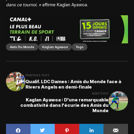
dans ce tournoi. »
affirme Kaglan Ayawoa.
Amis Du Monde
Kaglan Ayawoa
Togo
PREVIOUS POST
Qualif. LDC Dames : Amis du Monde face à
Rivers Angels en demi-finale
NEXT POST
Kaglan Ayawoa : D'une remarquable
combativité dans l'écurie des Amis du
Monde