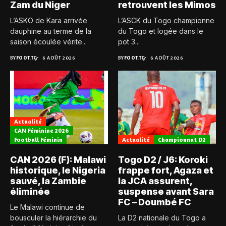
Zam du Niger
retrouvent les Mimos
L’ASKO de Kara arrivée
L’ASCK du Togo championne
dauphine au terme de la
du Togo et logée dans le
saison écoulée vérite...
pot 3...
BY
FOOT.TG
6 AOÛT 2026
BY
FOOT.TG
6 AOÛT 2026
Actualité
CAN Féminine 2026
Football Féminin
Actualité
Championnat D2
CAN 2026 (F): Malawi
Togo D2 / J6: Koroki
historique, le Nigeria
frappe fort, Agaza et
sauvé, la Zambie
la JCA assurent,
éliminée
suspense avant Sara
FC – Doumbé FC
Le Malawi continue de
bousculer la hiérarchie du
La D2 nationale du Togo a