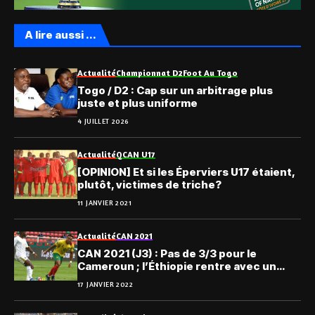
A lire aussi ...
Actualité
Championnat D2
Foot Au Togo
Togo / D2 : Cap sur un arbitrage plus
juste et plus uniforme
4 JUILLET 2026
Actualité
QCAN U17
[OPINION] Et si les Éperviers U17 étaient,
plutôt, victimes de triche?
11 JANVIER 2021
Actualité
CAN 2021
CAN 2021 (J3) : Pas de 3/3 pour le
Cameroun ; l’Éthiopie rentre avec un
point
17 JANVIER 2022