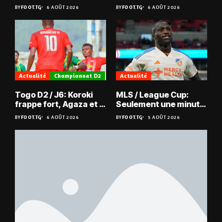
les Mimos
sauvé, la Zambie
BY
FOOT.TG
6 AOÛT 2026
BY
FOOT.TG
6 AOÛT 2026
éliminée
Actualité
Championnat D2
Actualité
Togo D2 / J6: Koroki
MLS / League Cup:
frappe fort, Agaza et la
Seulement une minute
JCA assurent,
de jeu pour Kévin
BY
FOOT.TG
6 AOÛT 2026
BY
FOOT.TG
5 AOÛT 2026
suspense avant Sara
Denkey
FC – Doumbé FC