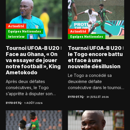
Actualité
Equipes Nationales
Actualité
Interview
Equipes Nationales
Tournoi UFOA-B U20 :
Tournoi UFOA-B U20 :
Face au Ghana, « On
le Togo encore battu
va essayer de jouer
et face à une
notre football », King
nouvelle désillusion
Ametokodo
Le Togo a concédé sa
Après deux défaites
deuxième défaite
consécutives, le Togo
consécutive dans le tournoi
s’apprête à disputer son
UFOA-B...
BY
FOOT.TG
31 JUILLET 2026
troisième et...
BY
FOOT.TG
1 AOÛT 2026