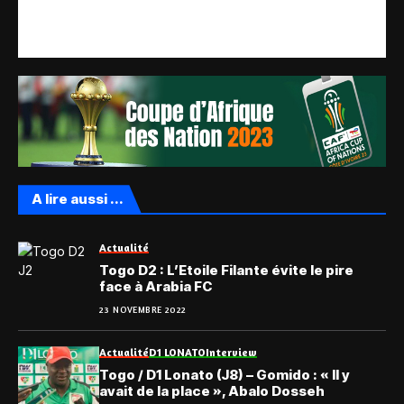
A lire aussi ...
Actualité
Togo D2 : L’Etoile Filante évite le pire
face à Arabia FC
23 NOVEMBRE 2022
Actualité
D1 LONATO
Interview
Togo / D1 Lonato (J8) – Gomido : « Il y
avait de la place », Abalo Dosseh