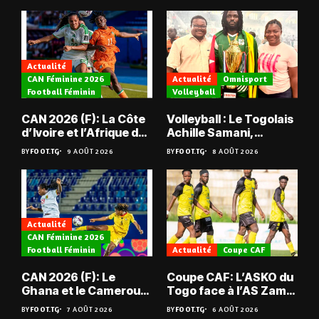
Actualité
CAN Féminine 2026
Actualité
Omnisport
Football Féminin
Volleyball
CAN 2026 (F): La Côte
Volleyball : Le Togolais
d’Ivoire et l’Afrique du
Achille Samani,
Sud tombent
champion du Bénin !
BY
FOOT.TG
9 AOÛT 2026
BY
FOOT.TG
8 AOÛT 2026
Actualité
CAN Féminine 2026
Football Féminin
Actualité
Coupe CAF
CAN 2026 (F): Le
Coupe CAF: L’ASKO du
Ghana et le Cameroun
Togo face à l’AS Zam
en quarts
du Niger
BY
FOOT.TG
7 AOÛT 2026
BY
FOOT.TG
6 AOÛT 2026