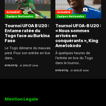
Actualité
Actualité
Equipes Nationales
Equipes Nationales
Tournoi UFOA B U20 :
Tournoi UFOA-B U20 :
Entame ratée du
« Nous sommes
Togo face au Burkina
arrivés en
Faso
conquérants », King
Ametokodo
Le Togo démarre du mauvais
pied. Pour son entrée en lice
À quelques heures de
dans...
l’entrée en lice du Togo
dans le tournoi...
BY
FOOT.TG
27 JUILLET 2026
BY
FOOT.TG
27 JUILLET 2026
Mention Légale