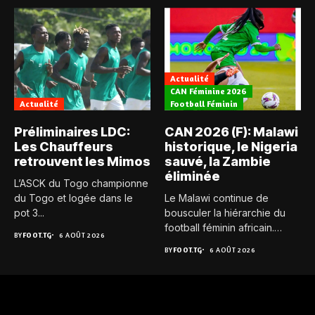
Actualité
CAN Féminine 2026
Actualité
Football Féminin
Préliminaires LDC:
CAN 2026 (F): Malawi
Les Chauffeurs
historique, le Nigeria
retrouvent les Mimos
sauvé, la Zambie
éliminée
L’ASCK du Togo championne
du Togo et logée dans le
Le Malawi continue de
pot 3...
bousculer la hiérarchie du
football féminin africain.
BY
FOOT.TG
6 AOÛT 2026
Pour...
BY
FOOT.TG
6 AOÛT 2026