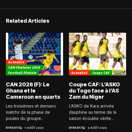
Related Articles
Actualité
CAN Féminine 2026
Football Féminin
Actualité
Coupe CAF
CAN 2026 (F): Le
Coupe CAF: L’ASKO
Ghana et le
du Togo face à l’AS
Cameroun en quarts
Zam du Niger
Les troisièmes et derniers
L’ASKO de Kara arrivée
matchs de la phase de
dauphine au terme de la
poules du groupe...
saison écoulée vérite...
BY
FOOT.TG
7 AOÛT 2026
BY
FOOT.TG
6 AOÛT 2026