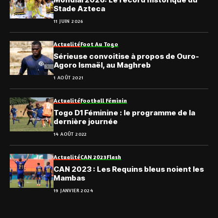
Stade Azteca
11 JUIN 2026
Actualité
Foot Au Togo
Sérieuse convoitise à propos de Ouro-
Agoro Ismaël, au Maghreb
1 AOÛT 2021
Actualité
Football Féminin
Togo D1 Féminine : le programme de la
dernière journée
14 AOÛT 2022
Actualité
CAN 2023
Flash
CAN 2023 : Les Requins bleus noient les
Mambas
19 JANVIER 2024