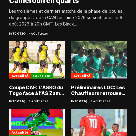
Cameroun en quarts
Les troisièmes et derniers matchs de la phase de poules
du groupe D de la CAN féminine 2026 se sont joués le 6
août 2026 à 20h GMT. Les Black...
BY
FOOT.TG
7 AOÛT 2026
Actualité
Coupe CAF
Actualité
Coupe CAF: L’ASKO du
Préliminaires LDC: Les
Togo face à l’AS Zam
Chauffeurs retrouvent
du Niger
les Mimos
BY
FOOT.TG
6 AOÛT 2026
BY
FOOT.TG
6 AOÛT 2026
Actualité