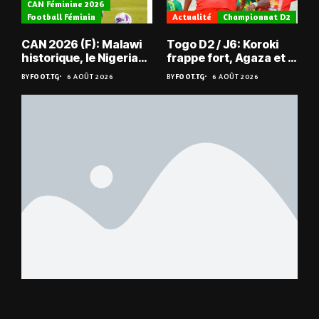
CAN Féminine 2026
Football Féminin
Actualité
Championnat D2
CAN 2026 (F): Malawi
Togo D2 / J6: Koroki
historique, le Nigeria
frappe fort, Agaza et la
sauvé, la Zambie
JCA assurent,
BY
FOOT.TG
6 AOÛT 2026
BY
FOOT.TG
6 AOÛT 2026
éliminée
suspense avant Sara
FC – Doumbé FC