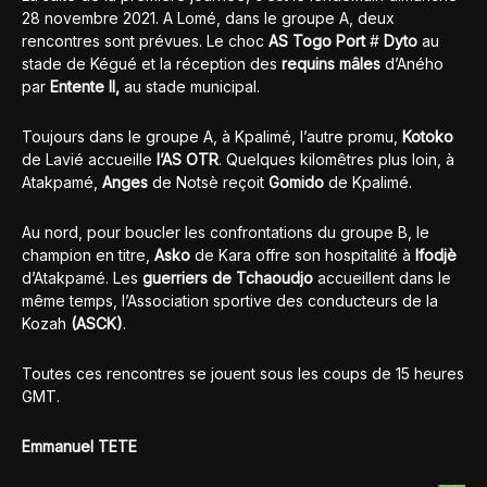
28 novembre 2021. A Lomé, dans le groupe A, deux
rencontres sont prévues. Le choc
AS Togo Port
#
Dyto
au
stade de Kégué et la réception des
requins mâles
d’Aného
par
Entente II,
au stade municipal.
Toujours dans le groupe A, à Kpalimé, l’autre promu,
Kotoko
de Lavié accueille
l’AS OTR
. Quelques kilomêtres plus loin, à
Atakpamé,
Anges
de Notsè reçoit
Gomido
de Kpalimé.
Au nord, pour boucler les confrontations du groupe B, le
champion en titre,
Asko
de Kara offre son hospitalité à
Ifodjè
d’Atakpamé. Les
guerriers de Tchaoudjo
accueillent dans le
même temps, l’Association sportive des conducteurs de la
Kozah
(ASCK)
.
Toutes ces rencontres se jouent sous les coups de 15 heures
GMT.
Emmanuel TETE