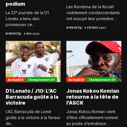
podium
Les Kondona de la Kozah
La 23ᵉ journée de la D1
visiblement condescendants
Lonato a tenu des
ont essuyé leur première
promesses ce...
défaite...
BY
FOOT.TG
9 FÉVRIER 2025
BY
FOOT.TG
8 MAI 2026
Actualité
Championnat D1
Actualité
Championnat D1
D1 Lonato / J10: L’AC
Jonas Kokou Komlan
Barracuda goûte à la
retourne à la tête de
victoire
l’ASCK
L’AC Barracuda de Lomé
Jonas Kokou Komlan vient
goûte à la victoire à la faveur
d’être officiellement nommé
de...
au poste d’entraîneur