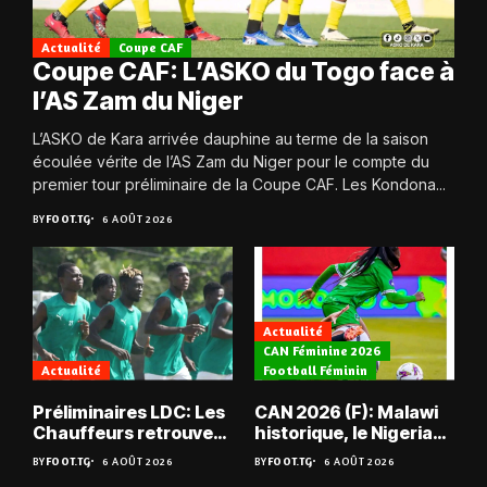
Actualité
Coupe CAF
Coupe CAF: L’ASKO du Togo face à
l’AS Zam du Niger
L’ASKO de Kara arrivée dauphine au terme de la saison
écoulée vérite de l’AS Zam du Niger pour le compte du
premier tour préliminaire de la Coupe CAF. Les Kondona...
BY
FOOT.TG
6 AOÛT 2026
Actualité
CAN Féminine 2026
Actualité
Football Féminin
Préliminaires LDC: Les
CAN 2026 (F): Malawi
Chauffeurs retrouvent
historique, le Nigeria
les Mimos
sauvé, la Zambie
BY
FOOT.TG
6 AOÛT 2026
BY
FOOT.TG
6 AOÛT 2026
éliminée