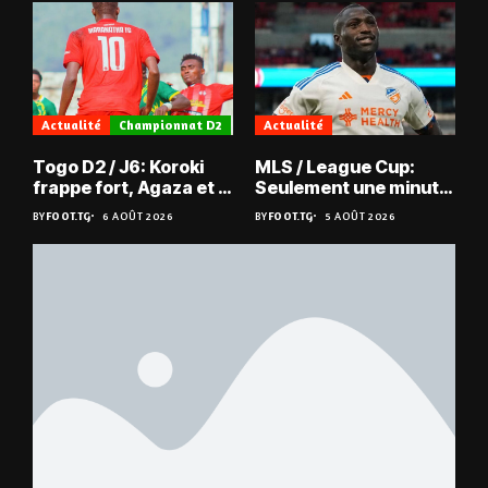
Actualité
Championnat D2
Actualité
Togo D2 / J6: Koroki
MLS / League Cup:
frappe fort, Agaza et la
Seulement une minute
JCA assurent,
de jeu pour Kévin
BY
FOOT.TG
6 AOÛT 2026
BY
FOOT.TG
5 AOÛT 2026
suspense avant Sara
Denkey
FC – Doumbé FC