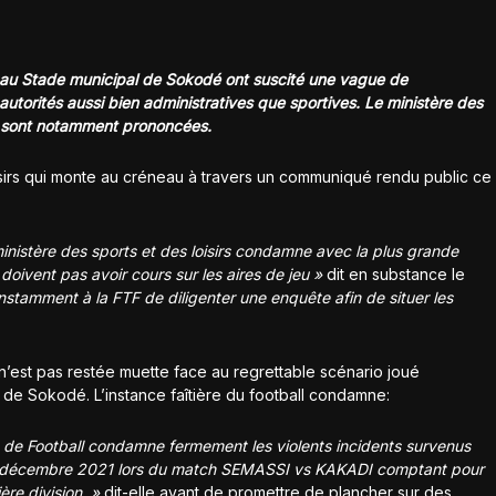
 au Stade municipal de Sokodé ont suscité une vague de
utorités aussi bien administratives que sportives. Le ministère des
se sont notamment prononcées.
oisirs qui monte au créneau à travers un communiqué rendu public ce
nistère des sports et des loisirs condamne avec la plus grande
ivent pas avoir cours sur les aires de jeu »
dit en substance le
instamment à la FTF de diligenter une enquête afin de situer les
n’est pas restée muette face au regrettable scénario joué
 de Sokodé. L’instance faîtière du football condamne:
se de Football condamne fermement
les violents incidents survenus
décembre 2021 lors du match SEMASSI vs KAKADI comptant pour
re division. »
dit-elle avant de promettre de plancher sur des