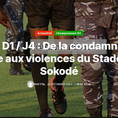
Actualité
Championnat D1
 D1 / J4 : De la condamn
e aux violences du Stad
Sokodé
FOOT.TG
20 DÉCEMBRE 2021
1 MINS READ