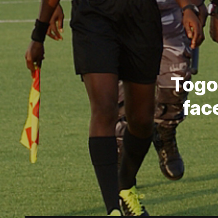
Togo
fac