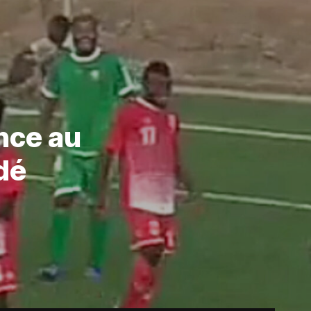
nce au
dé