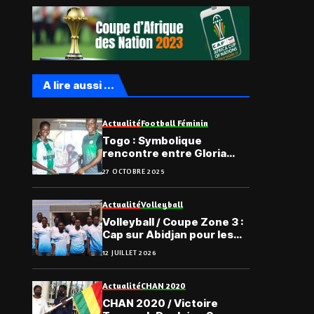
A lire aussi ...
Actualité
Football Féminin
Togo : Symbolique
rencontre entre Gloria
Amégnétou et Chiamaka
27 OCTOBRE 2025
Nnadozie
Actualité
Volleyball
Volleyball / Coupe Zone 3 :
Cap sur Abidjan pour les
Éperviers
12 JUILLET 2026
Actualité
CHAN 2020
CHAN 2020 / Victoire