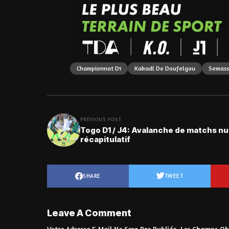
Championnat D1
Kakadl De Doufelgou
Semass
PREVIOUS POST
Togo D1 / J4: Avalanche de matchs nul
récapitulatif
SHARE
TWEET
Leave A Comment
Votre Adresse E-Mail Ne Sera Pas Publiée.
Les Champs Obl