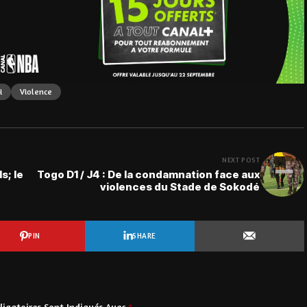
i
Violence
NEXT POST
s; le
Togo D1 / J4 : De la condamnation face aux
violences du Stade de Sokodé
PIN
SHARE
igatoires Sont Indiqués Avec
*