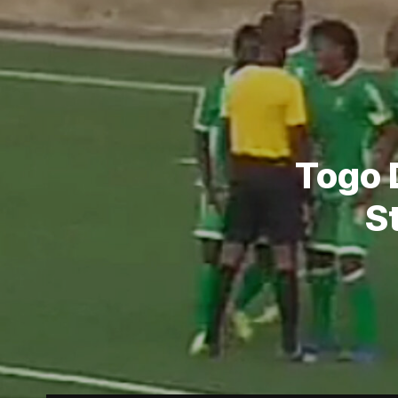
Togo 
S