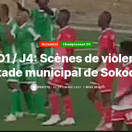
Actualité
Championnat D1
D1 / J4: Scènes de viole
tade municipal de Soko
FOOT.TG
20 DÉCEMBRE 2021
1 MINS READ