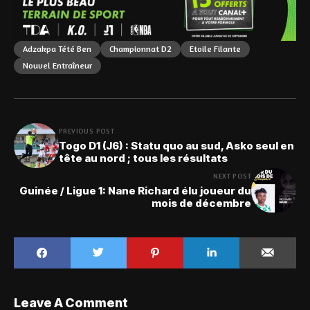
Adzakpa Tété Ben
Championnat D2
Etoile Filante
Nouvel Entraîneur
PREVIOUS POST
Togo D1 (J6) : Statu quo au sud, Asko seul en
tête au nord ; tous les résultats
NEXT POST
Guinée / Ligue 1: Nane Richard élu joueur du
mois de décembre
Leave A Comment