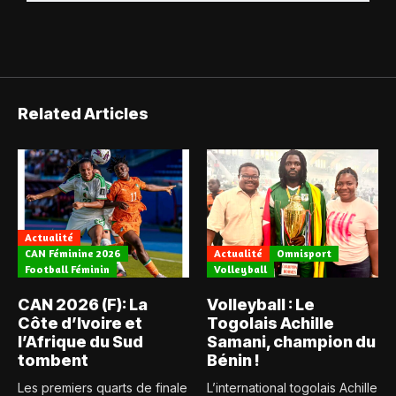
Related Articles
Actualité
CAN Féminine 2026
Actualité
Omnisport
Football Féminin
Volleyball
CAN 2026 (F): La
Volleyball : Le
Côte d’Ivoire et
Togolais Achille
l’Afrique du Sud
Samani, champion du
tombent
Bénin !
Les premiers quarts de finale
L’international togolais Achille