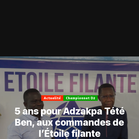
Actualité
Championnat D2
5 ans pour Adzakpa Tété
Ben, aux commandes de
l’Étoile filante