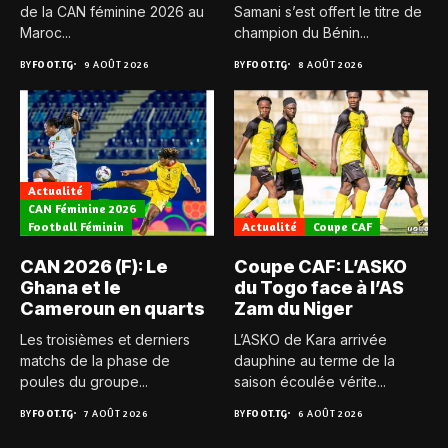
de la CAN féminine 2026 au
Samani s’est offert le titre de
Maroc...
champion du Bénin...
BY
FOOT.TG
9 AOÛT 2026
BY
FOOT.TG
8 AOÛT 2026
Actualité
CAN Féminine 2026
Football Féminin
Actualité
Coupe CAF
CAN 2026 (F): Le
Coupe CAF: L’ASKO
Ghana et le
du Togo face à l’AS
Cameroun en quarts
Zam du Niger
Les troisièmes et derniers
L’ASKO de Kara arrivée
matchs de la phase de
dauphine au terme de la
poules du groupe...
saison écoulée vérite...
BY
FOOT.TG
7 AOÛT 2026
BY
FOOT.TG
6 AOÛT 2026