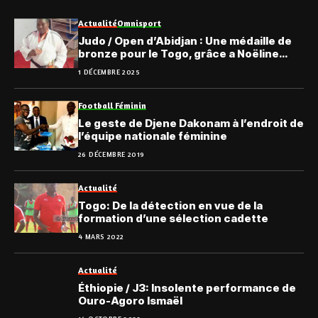
Actualité
Omnisport
Judo / Open d’Abidjan : Une médaille de
bronze pour le Togo, grâce a Noëline
Koro
1 DÉCEMBRE 2025
Football Féminin
Le geste de Djene Dakonam à l’endroit de
l’équipe nationale féminine
26 DÉCEMBRE 2019
Actualité
Togo: De la détection en vue de la
formation d’une sélection cadette
4 MARS 2022
Actualité
Éthiopie / J3: Insolente performance de
Ouro-Agoro Ismaël