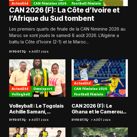
Actualité
CAN Féminine 2026
Football Féminin
CAN 2026 (F): La Côte d’Ivoire et
l’Afrique du Sud tombent
Les premiers quarts de finale de la CAN féminine 2026 au
Maroc se sont joués le samedi 8 août 2026. L’Algérie a
battu la Côte d’Ivoire (2-1) et le Maroc...
BY
FOOT.TG
9 AOÛT 2026
Actualité
Actualité
Omnisport
CAN Féminine 2026
Volleyball
Football Féminin
Volleyball : Le Togolais
CAN 2026 (F): Le
Achille Samani,
Ghana et le Cameroun
champion du Bénin !
en quarts
BY
FOOT.TG
8 AOÛT 2026
BY
FOOT.TG
7 AOÛT 2026