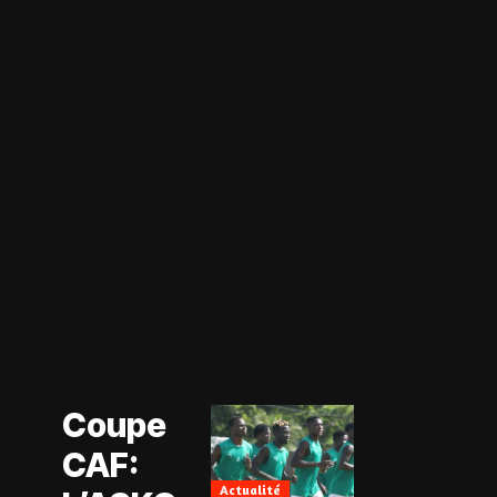
Actualité
Coupe CAF
Actualité
Coupe
CAN Féminine
2026
CAF:
Football
Féminin
Actualité