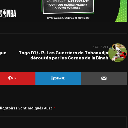
NEXT POST
gue
Togo D1 / J7: Les Guerriers de Tchaoudjo
déroutés par les Cornes de la Binah
PIN
SHARE
igatoires Sont Indiqués Avec
*