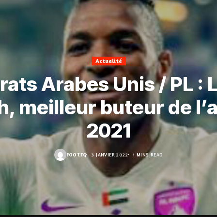
Actualité
rats Arabes Unis / PL : 
, meilleur buteur de l
2021
FOOT.TG
3 JANVIER 2022
1 MINS READ