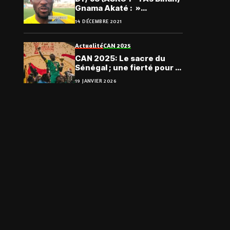
Gnama Akaté : »
L’adversaire sachant
14 DÉCEMBRE 2021
comment on joue, nous a
bloqués «
Actualité
CAN 2025
CAN 2025: Le sacre du
Sénégal ; une fierté pour la
CEDEAO
19 JANVIER 2026