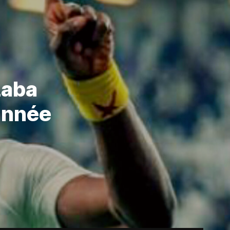
Laba
’année