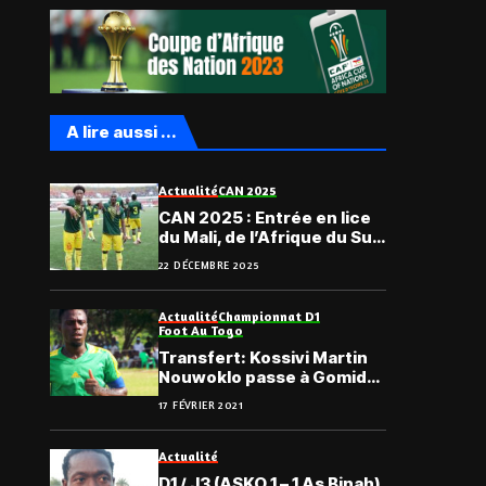
A lire aussi ...
Actualité
CAN 2025
CAN 2025 : Entrée en lice
du Mali, de l’Afrique du Sud
et de l’Égypte, le
22 DÉCEMBRE 2025
programme de ce lundi
Actualité
Championnat D1
Foot Au Togo
Transfert: Kossivi Martin
Nouwoklo passe à Gomido
FC de Kpalimé
17 FÉVRIER 2021
Actualité
D1 / J3 (ASKO 1 – 1 As Binah)