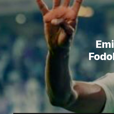
Emi
Fodoh