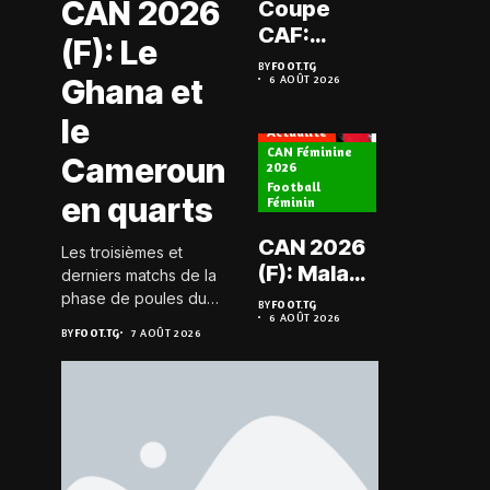
CAN 2026
Coupe
Prélimi
CAF:
(F): Le
LDC: L
L’ASKO du
BY
FOOT.TG
Chauff
Ghana et
6 AOÛT 2026
Togo face
BY
FOOT.TG
6 AOÛT 202
retrou
à l’AS Zam
le
les Mi
Actualité
du Niger
CAN Féminine
Cameroun
2026
Football
Actualité
en quarts
Féminin
Championn
CAN 2026
Les troisièmes et
Togo D2
(F): Malawi
derniers matchs de la
Koroki
historique,
phase de poules du
BY
FOOT.TG
frappe 
6 AOÛT 2026
groupe D de la CAN
le Nigeria
BY
FOOT.TG
BY
FOOT.TG
7 AOÛT 2026
6 AOÛT 202
Agaza e
féminine 2026 se sont
sauvé, la
JCA
joués le 6 août 2026 à
Zambie
20h GMT. Les Black...
assure
éliminée
suspe
avant S
FC – D