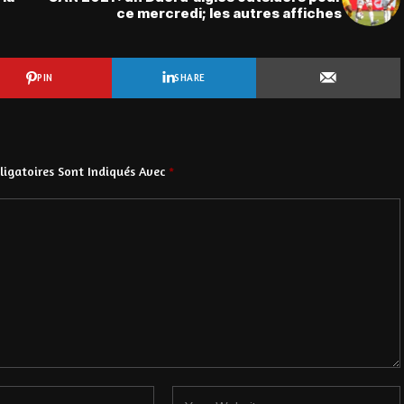
ce mercredi; les autres affiches
PIN
SHARE
igatoires Sont Indiqués Avec
*