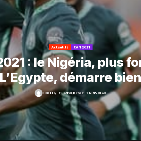
Actualité
CAN 2021
021 : le Nigéria, plus fo
L’Egypte, démarre bie
FOOT.TG
11 JANVIER 2022
1 MINS READ