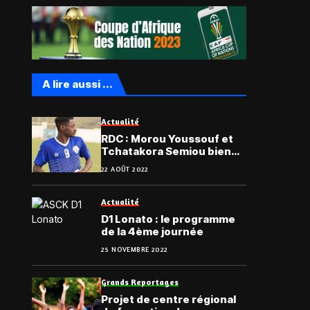
A lire aussi ...
Actualité
RDC : Morou Youssouf et
Tchatakora Semiou bien
arrivés à Saint-Eloi Lupopo
22 AOÛT 2022
(Vidéo)
Actualité
D1 Lonato : le programme
de la 4ème journée
25 NOVEMBRE 2022
Grands Reportages
Projet de centre régional