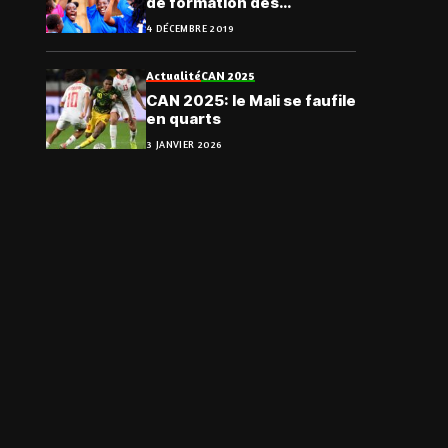
de formation des
footballeuses au Togo
4 DÉCEMBRE 2019
Actualité
CAN 2025
CAN 2025: le Mali se faufile
en quarts
3 JANVIER 2026