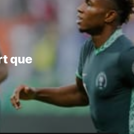
rt que
n