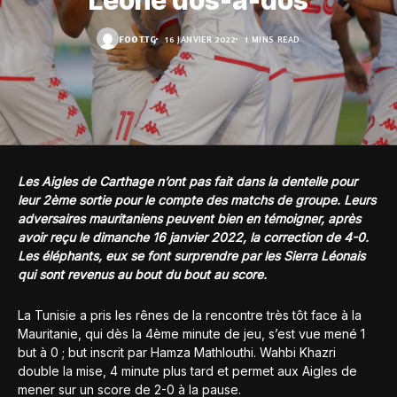
Léone dos-à-dos
FOOT.TG
16 JANVIER 2022
1 MINS READ
Les Aigles de Carthage n’ont pas fait dans la dentelle pour
leur 2ème sortie pour le compte des matchs de groupe. Leurs
adversaires mauritaniens peuvent bien en témoigner, après
avoir reçu le dimanche 16 janvier 2022, la correction de 4-0.
Les éléphants, eux se font surprendre par les Sierra Léonais
qui sont revenus au bout du bout au score.
La Tunisie a pris les rênes de la rencontre très tôt face à la
Mauritanie, qui dès la 4ème minute de jeu, s’est vue mené 1
but à 0 ; but inscrit par Hamza Mathlouthi. Wahbi Khazri
double la mise, 4 minute plus tard et permet aux Aigles de
mener sur un score de 2-0 à la pause.