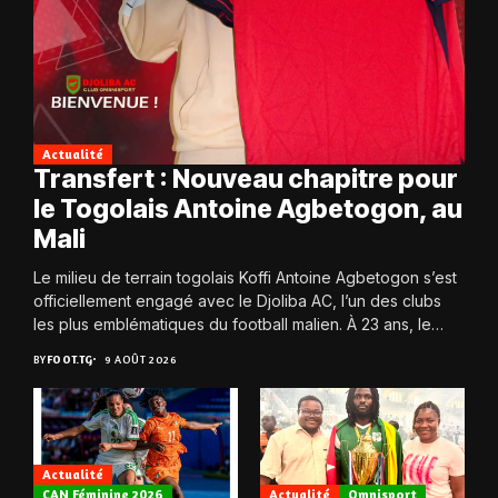
Actualité
Transfert : Nouveau chapitre pour
le Togolais Antoine Agbetogon, au
Mali
Le milieu de terrain togolais Koffi Antoine Agbetogon s’est
officiellement engagé avec le Djoliba AC, l’un des clubs
les plus emblématiques du football malien. À 23 ans, le
joueur quitte...
BY
FOOT.TG
9 AOÛT 2026
Actualité
CAN Féminine 2026
Actualité
Omnisport