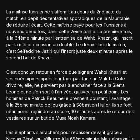
La maîtrise tunisienne s’affermit au cours du 2nd acte du
match, en dépit des tentatives sporadiques de la Mauritanie
de réduire l’écart. Cette maîtrise paye pour les Tunisiens à
nouveau deux fois, dans cette 2ème partie. La première fois,
à la 64ème minute par l’entremise de Wahbi Khazri, qui inscrit
par la même occasion un doublé. Le dernier but du match,
c’est Seifeddine Jaziri qui l’inscrit juste deux minutes après le
second but de Khazri.
C’est donc un retour en force que signent Wahbi Khazri et
ses coéquipiers après leur faux pas face au Mali. La Côte
d’Ivoire, elle, ne parvient pas à enchainer face à la Sierra
Léone et ne s’en sort à l’arrivée, qu’avec un petit point. Les
hommes de Patrick Beaumelle prennent pourtant, l’avantage
à la 25ème minute de jeu grâce à Sébastien Haller. Ils se font
néanmoins, rejoindre au score, 10 minutes après le retour des
vestiaires sur un but de Musa Noah Kamara.
Les éléphants s’arrachent pour repasser devant grâce à
Nicolas Pépé, qui s’illustre à la 65ème minute. Mais alors qu’ils