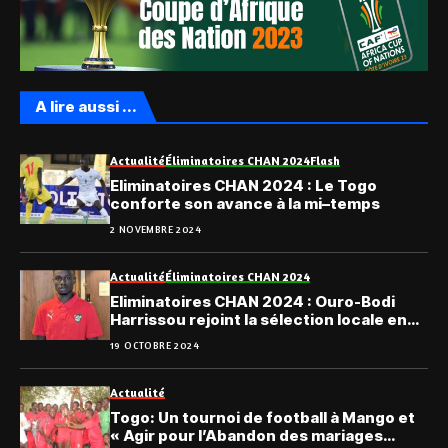
A lire aussi ...
Actualité
Éliminatoires CHAN 2024
Flash
Eliminatoires CHAN 2024 : Le Togo
conforte son avance à la mi–temps
2 NOVEMBRE 2024
Actualité
Éliminatoires CHAN 2024
Eliminatoires CHAN 2024 : Ouro-Bodi
Harrissou rejoint la sélection locale en
stage
19 OCTOBRE 2024
Actualité
Togo: Un tournoi de football à Mango et
« Agir pour l’Abandon des mariages