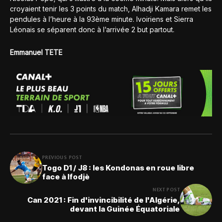
croyaient tenir les 3 points du match, Alhadji Kamara remet les
pendules à l’heure à la 93ème minute. Ivoiriens et Sierra
Léonais se séparent donc à l’arrivée 2 but partout.
Emmanuel TETE
PREVIOUS POST
Togo D1 / J8 : les Kondonas en roue libre
face à Ifodjè
NEXT POST
Can 2021 : Fin d'invincibilité de l'Algérie,
devant la Guinée Équatoriale