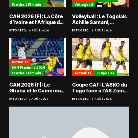
Football Féminin
Volleyball
CAN 2026 (F): La Côte
Volleyball : Le Togolais
d’Ivoire et l’Afrique du
Achille Samani,
Sud tombent
champion du Bénin !
BY
FOOT.TG
9 AOÛT 2026
BY
FOOT.TG
8 AOÛT 2026
Actualité
CAN Féminine 2026
Football Féminin
Actualité
Coupe CAF
CAN 2026 (F): Le
Coupe CAF: L’ASKO du
Ghana et le Cameroun
Togo face à l’AS Zam
en quarts
du Niger
BY
FOOT.TG
7 AOÛT 2026
BY
FOOT.TG
6 AOÛT 2026