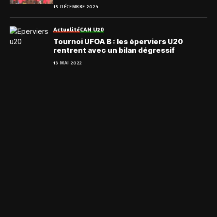
d’enfants… »
15 DÉCEMBRE 2024
Actualité
CAN U20
Tournoi UFOA B : les éperviers U20
rentrent avec un bilan dégressif
13 MAI 2022