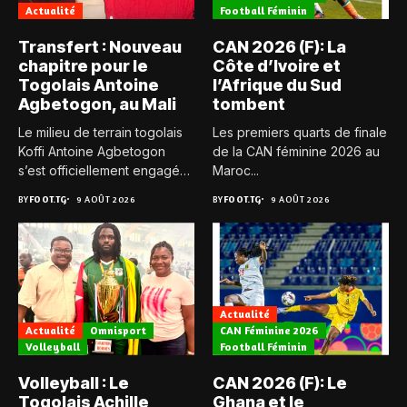
Actualité
Football Féminin
Transfert : Nouveau
CAN 2026 (F): La
chapitre pour le
Côte d’Ivoire et
Togolais Antoine
l’Afrique du Sud
Agbetogon, au Mali
tombent
Le milieu de terrain togolais
Les premiers quarts de finale
Koffi Antoine Agbetogon
de la CAN féminine 2026 au
s’est officiellement engagé
Maroc...
avec...
BY
FOOT.TG
9 AOÛT 2026
BY
FOOT.TG
9 AOÛT 2026
Actualité
Actualité
Omnisport
CAN Féminine 2026
Volleyball
Football Féminin
Volleyball : Le
CAN 2026 (F): Le
Togolais Achille
Ghana et le