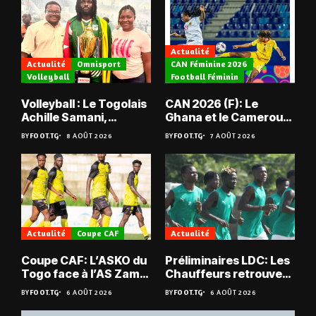
Actualité
Actualité
Omnisport
CAN Féminine 2026
Volleyball
Football Féminin
Volleyball : Le Togolais
CAN 2026 (F): Le
Achille Samani,
Ghana et le Cameroun
champion du Bénin !
en quarts
BY
FOOT.TG
8 AOÛT 2026
BY
FOOT.TG
7 AOÛT 2026
Actualité
Coupe CAF
Actualité
Coupe CAF: L’ASKO du
Préliminaires LDC: Les
Togo face à l’AS Zam
Chauffeurs retrouvent
du Niger
les Mimos
BY
FOOT.TG
6 AOÛT 2026
BY
FOOT.TG
6 AOÛT 2026