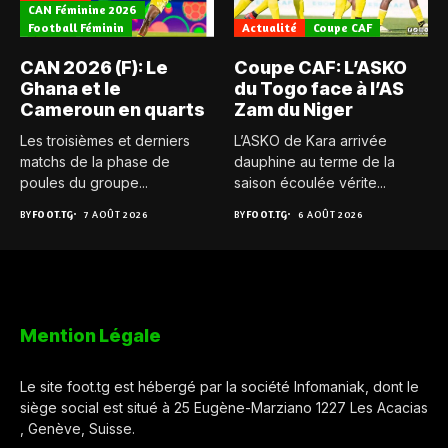
CAN Féminine 2026
Football Féminin
Actualité
Coupe CAF
CAN 2026 (F): Le
Coupe CAF: L’ASKO
Ghana et le
du Togo face à l’AS
Cameroun en quarts
Zam du Niger
Les troisièmes et derniers
L’ASKO de Kara arrivée
matchs de la phase de
dauphine au terme de la
poules du groupe...
saison écoulée vérite...
BY
FOOT.TG
7 AOÛT 2026
BY
FOOT.TG
6 AOÛT 2026
Mention Légale
Le site foot.tg est hébergé par la société Infomaniak, dont le
siège social est situé à 25 Eugène-Marziano 1227 Les Acacias
, Genève, Suisse.