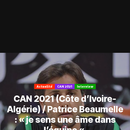
Actualité
CAN 2021
Interview
CAN 2021 (Côte d’Ivoire-
Algérie) / Patrice Beaumelle
: « je sens une âme dans