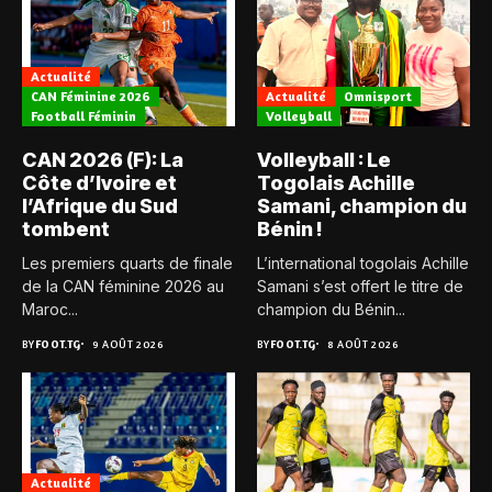
Actualité
CAN Féminine 2026
Actualité
Omnisport
Football Féminin
Volleyball
CAN 2026 (F): La
Volleyball : Le
Côte d’Ivoire et
Togolais Achille
l’Afrique du Sud
Samani, champion du
tombent
Bénin !
Les premiers quarts de finale
L’international togolais Achille
de la CAN féminine 2026 au
Samani s’est offert le titre de
Maroc...
champion du Bénin...
BY
FOOT.TG
9 AOÛT 2026
BY
FOOT.TG
8 AOÛT 2026
Actualité