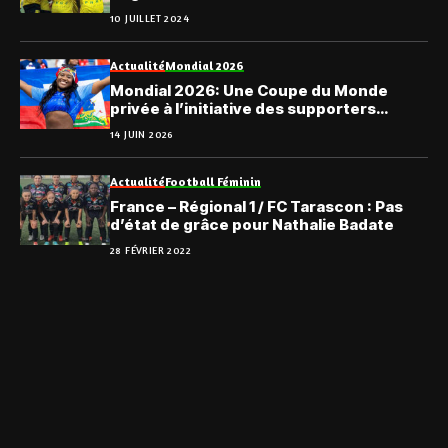
adversaires
10 JUILLET 2024
Actualité
Mondial 2026
Mondial 2026: Une Coupe du Monde
privée à l’initiative des supporters
haïtiens
14 JUIN 2026
Actualité
Football Féminin
France – Régional 1 / FC Tarascon : Pas
d’état de grâce pour Nathalie Badate
28 FÉVRIER 2022