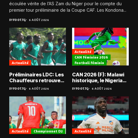
écoulée vérite de l’AS Zam du Niger pour le compte du
premier tour préliminaire de la Coupe CAF. Les Kondona...
BY
FOOT.TG
6 AOÛT 2026
Actualité
CAN Féminine 2026
Actualité
Football Féminin
Préliminaires LDC: Les
CAN 2026 (F): Malawi
Chauffeurs retrouvent
historique, le Nigeria
les Mimos
sauvé, la Zambie
BY
FOOT.TG
6 AOÛT 2026
BY
FOOT.TG
6 AOÛT 2026
éliminée
Actualité
Championnat D2
Actualité