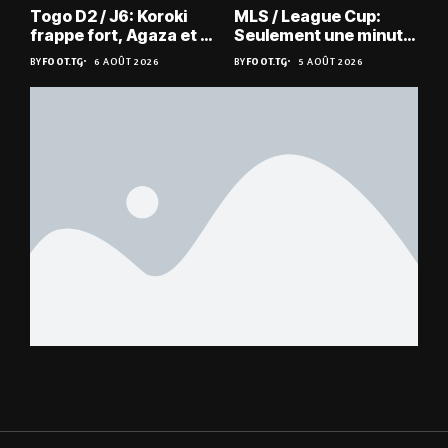
Togo D2 / J6: Koroki
MLS / League Cup:
frappe fort, Agaza et la
Seulement une minute
JCA assurent,
de jeu pour Kévin
BY
FOOT.TG
6 AOÛT 2026
BY
FOOT.TG
5 AOÛT 2026
suspense avant Sara
Denkey
FC – Doumbé FC