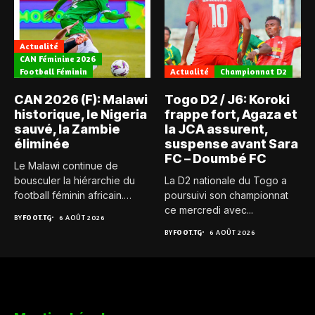
Actualité
CAN Féminine 2026
Football Féminin
Actualité
Championnat D2
CAN 2026 (F): Malawi
Togo D2 / J6: Koroki
historique, le Nigeria
frappe fort, Agaza et
sauvé, la Zambie
la JCA assurent,
éliminée
suspense avant Sara
FC – Doumbé FC
Le Malawi continue de
bousculer la hiérarchie du
La D2 nationale du Togo a
football féminin africain.
poursuivi son championnat
Pour...
ce mercredi avec...
BY
FOOT.TG
6 AOÛT 2026
BY
FOOT.TG
6 AOÛT 2026