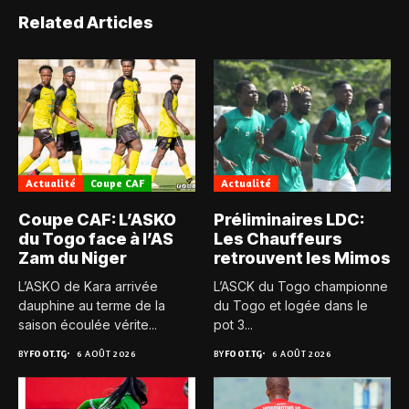
Related Articles
Actualité
Coupe CAF
Actualité
Coupe CAF: L’ASKO
Préliminaires LDC:
du Togo face à l’AS
Les Chauffeurs
Zam du Niger
retrouvent les Mimos
L’ASKO de Kara arrivée
L’ASCK du Togo championne
dauphine au terme de la
du Togo et logée dans le
saison écoulée vérite...
pot 3...
BY
FOOT.TG
6 AOÛT 2026
BY
FOOT.TG
6 AOÛT 2026