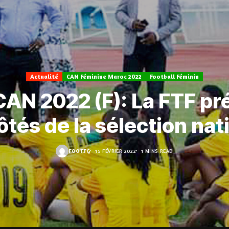
Actualité
CAN Féminine Maroc 2022
Football Féminin
CAN 2022 (F): La FTF p
ôtés de la sélection nat
FOOT.TG
15 FÉVRIER 2022
1 MINS READ