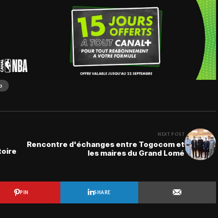
o
NEXT POST
Rencontre d'échanges entre Togocom et
toire
les maires du Grand Lomé
PIN
SHARE