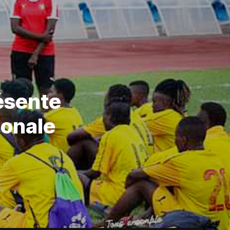
résente
ionale