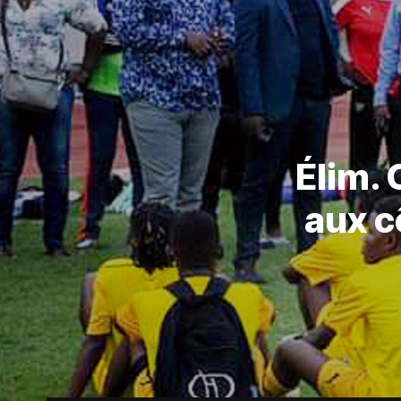
Élim. 
aux c