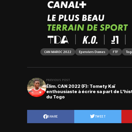
CAN MAROC 2022
Eperviers Dames
FTF
Tog
PREVIOUS POST
Élim. CAN 2022 (F): Tomety Kaï
enthousiaste à écrire sa part de L'his
du Togo
SHARE
TWEET