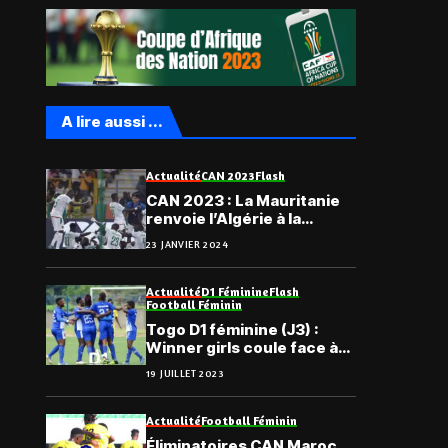
A lire aussi ...
Actualité
CAN 2023
Flash
CAN 2023 : La Mauritanie
renvoie l’Algérie à la
maison
23 JANVIER 2024
Actualité
D1 Féminine
Flash
Football Féminin
Togo D1 féminine (J3) :
Winner girls coule face à
Amis du monde
19 JUILLET 2023
Actualité
Football Féminin
Éliminatoires CAN Maroc