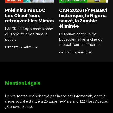
Actualité
Football Féminin
Préliminaires LDC:
CAN 2026 (F): Malawi
Les Chauffeurs
historique, le Nigeria
retrouvent les Mimos
sauvé, la Zambie
éliminée
L’ASCK du Togo championne
du Togo et logée dans le
Le Malawi continue de
pot 3...
bousculer la hiérarchie du
football féminin africain.
BY
FOOT.TG
6 AOÛT 2026
Pour...
BY
FOOT.TG
6 AOÛT 2026
Mention Légale
Le site foot.tg est hébergé par la société Infomaniak, dont le
siège social est situé à 25 Eugène-Marziano 1227 Les Acacias
, Genève, Suisse.