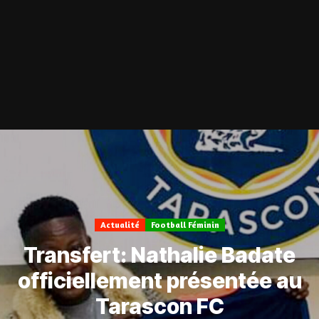
Actualité
Football Féminin
Transfert: Nathalie Badate
officiellement présentée au
Tarascon FC