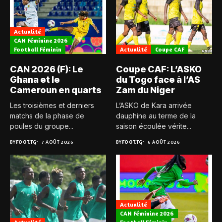
Actualité
CAN Féminine 2026
Football Féminin
Actualité
Coupe CAF
CAN 2026 (F): Le
Coupe CAF: L’ASKO
Ghana et le
du Togo face à l’AS
Cameroun en quarts
Zam du Niger
Les troisièmes et derniers
L’ASKO de Kara arrivée
matchs de la phase de
dauphine au terme de la
poules du groupe...
saison écoulée vérite...
BY
FOOT.TG
7 AOÛT 2026
BY
FOOT.TG
6 AOÛT 2026
Actualité
CAN Féminine 2026