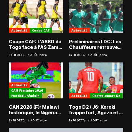
Actualité
Coupe CAF
Actualité
Coupe CAF: L’ASKO du
Préliminaires LDC: Les
Togo face à l’AS Zam
Chauffeurs retrouvent
du Niger
les Mimos
BY
FOOT.TG
6 AOÛT 2026
BY
FOOT.TG
6 AOÛT 2026
Actualité
CAN Féminine 2026
Football Féminin
Actualité
Championnat D2
CAN 2026 (F): Malawi
Togo D2 / J6: Koroki
historique, le Nigeria
frappe fort, Agaza et la
sauvé, la Zambie
JCA assurent,
BY
FOOT.TG
6 AOÛT 2026
BY
FOOT.TG
6 AOÛT 2026
éliminée
suspense avant Sara
FC – Doumbé FC