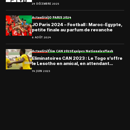
29 DÉCEMBRE 2025
Actualité
JO PARIS 2024
JO Paris 2024 – Football : Maroc-Egypte,
petite finale au parfum de revanche
6 AOÛT 2024
Actualité
Élim CAN 2023
Equipes Nationales
Flash
Eliminatoires CAN 2023 : Le Togo s’offre
le Lesotho en amical, en attendant
l’Eswatini
14 JUIN 2023