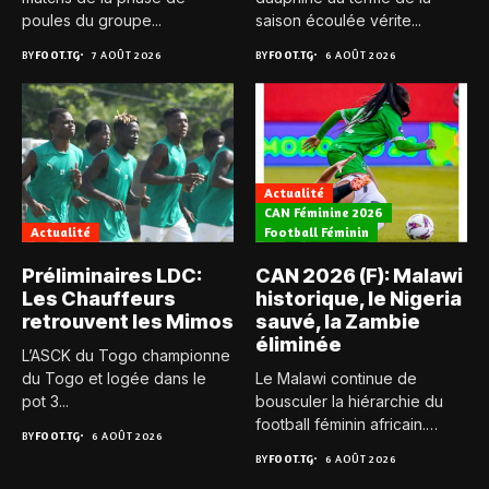
poules du groupe...
saison écoulée vérite...
BY
FOOT.TG
7 AOÛT 2026
BY
FOOT.TG
6 AOÛT 2026
Actualité
CAN Féminine 2026
Actualité
Football Féminin
Préliminaires LDC:
CAN 2026 (F): Malawi
Les Chauffeurs
historique, le Nigeria
retrouvent les Mimos
sauvé, la Zambie
éliminée
L’ASCK du Togo championne
du Togo et logée dans le
Le Malawi continue de
pot 3...
bousculer la hiérarchie du
football féminin africain.
BY
FOOT.TG
6 AOÛT 2026
Pour...
BY
FOOT.TG
6 AOÛT 2026