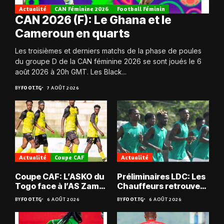
Actualité
CAN Féminine 2026
Football Féminin
CAN 2026 (F): Le Ghana et le
Cameroun en quarts
Les troisièmes et derniers matchs de la phase de poules
du groupe D de la CAN féminine 2026 se sont joués le 6
août 2026 à 20h GMT. Les Black...
BY
FOOT.TG
7 AOÛT 2026
Actualité
Coupe CAF
Actualité
Coupe CAF: L’ASKO du
Préliminaires LDC: Les
Togo face à l’AS Zam
Chauffeurs retrouvent
du Niger
les Mimos
BY
FOOT.TG
6 AOÛT 2026
BY
FOOT.TG
6 AOÛT 2026