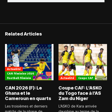
Related Articles
Actualité
CAN Féminine 2026
Football Féminin
Actualité
Coupe CAF
CAN 2026 (F): Le
Coupe CAF: L’ASKO
Ghana et le
du Togo face à l’AS
Cameroun en quarts
Zam du Niger
Les troisièmes et derniers
L’ASKO de Kara arrivée
matchs de la phase de
dauphine au terme de la