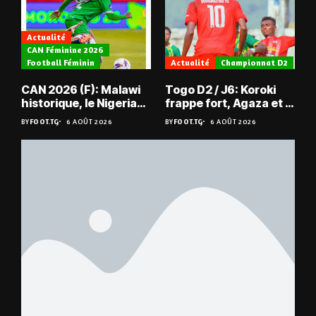
Actualité
CAN Féminine 2026
Football Féminin
Actualité
Championnat D2
CAN 2026 (F): Malawi
Togo D2 / J6: Koroki
historique, le Nigeria
frappe fort, Agaza et la
sauvé, la Zambie
JCA assurent,
BY
FOOT.TG
6 AOÛT 2026
BY
FOOT.TG
6 AOÛT 2026
éliminée
suspense avant Sara
FC – Doumbé FC