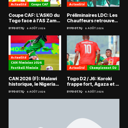
Actualité
Coupe CAF
Actualité
Coupe CAF: L’ASKO du
Préliminaires LDC: Les
Togo face à l’AS Zam
Chauffeurs retrouvent
du Niger
les Mimos
BY
FOOT.TG
6 AOÛT 2026
BY
FOOT.TG
6 AOÛT 2026
Actualité
CAN Féminine 2026
Football Féminin
Actualité
Championnat D2
CAN 2026 (F): Malawi
Togo D2 / J6: Koroki
historique, le Nigeria
frappe fort, Agaza et la
sauvé, la Zambie
JCA assurent,
BY
FOOT.TG
6 AOÛT 2026
BY
FOOT.TG
6 AOÛT 2026
éliminée
suspense avant Sara
FC – Doumbé FC