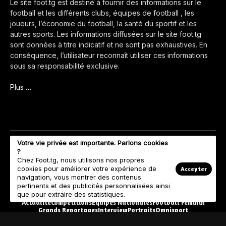
Le site foot.tg est destiné à fournir des informations sur le
football et les différents clubs, équipes de football , les
joueurs, l’économie du football, la santé du sportif et les
autres sports. Les informations diffusées sur le site foot.tg
sont données à titre indicatif et ne sont pas exhaustives. En
conséquence, l’utilisateur reconnaît utiliser ces informations
sous sa responsabilité exclusive.
Plus …
Votre vie privée est importante. Parlons cookies
?
Chez Foot.tg, nous utilisons nos propres
cookies pour améliorer votre expérience de
Accepter
navigation, vous montrer des contenus
pertinents et des publicités personnalisées ainsi
que pour extraire des statistiques.
Actualité
Compétitions
Equipes Nationales
Football Féminin
Grands Reportages
Interview
Portraits
Omnisport
© Copyright 2023 Foot.tg