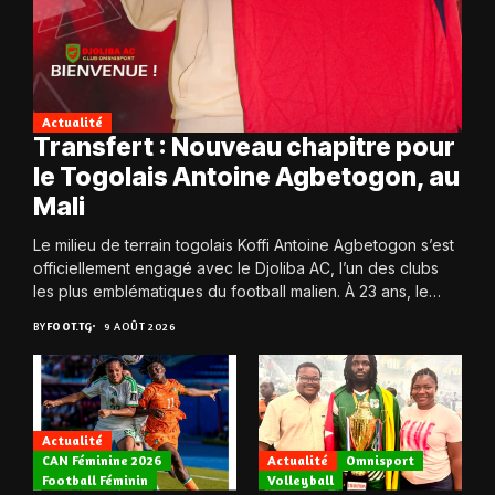
Actualité
Transfert : Nouveau chapitre pour
le Togolais Antoine Agbetogon, au
Mali
Le milieu de terrain togolais Koffi Antoine Agbetogon s’est
officiellement engagé avec le Djoliba AC, l’un des clubs
les plus emblématiques du football malien. À 23 ans, le
joueur quitte...
BY
FOOT.TG
9 AOÛT 2026
Actualité
CAN Féminine 2026
Actualité
Omnisport
Football Féminin
Volleyball