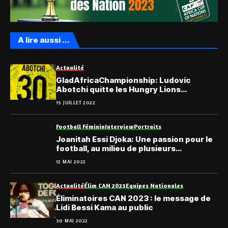
A lire aussi ...
Actualité
GladAfricaChampionship: Ludovic
Abotchi quitte les Hungry Lions
d’Afrique du sud
15 JUILLET 2022
Football Féminin
Interview
Portraits
Joanitah Essi Djoka: Une passion pour le
football, au milieu de plusieurs
disciplines…
12 MAI 2022
Actualité
Élim CAN 2023
Equipes Nationales
Éliminatoires CAN 2023 : le message de
Lidi Bessi Kama au public
30 MAI 2022