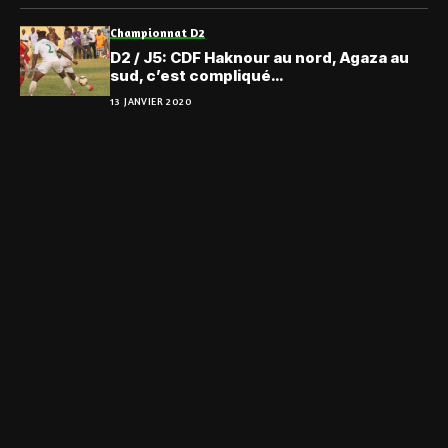
Championnat D2
D2 / J5: CDF Haknour au nord, Agaza au
sud, c’est compliqué…
13 JANVIER 2020