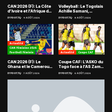
CAN 2026 (F): La Côte
Volleyball : Le Togolais
d’Ivoire et l’Afrique du
Achille Samani,
Sud tombent
champion du Bénin !
BY
FOOT.TG
9 AOÛT 2026
BY
FOOT.TG
8 AOÛT 2026
Actualité
CAN Féminine 2026
Football Féminin
Actualité
Coupe CAF
CAN 2026 (F): Le
Coupe CAF: L’ASKO du
Ghana et le Cameroun
Togo face à l’AS Zam
en quarts
du Niger
BY
FOOT.TG
7 AOÛT 2026
BY
FOOT.TG
6 AOÛT 2026