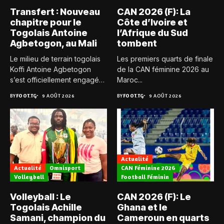
Transfert : Nouveau
CAN 2026 (F): La
chapitre pour le
Côte d’Ivoire et
Togolais Antoine
l’Afrique du Sud
Agbetogon, au Mali
tombent
Le milieu de terrain togolais
Les premiers quarts de finale
Koffi Antoine Agbetogon
de la CAN féminine 2026 au
s’est officiellement engagé
Maroc...
avec...
BY
FOOT.TG
9 AOÛT 2026
BY
FOOT.TG
9 AOÛT 2026
Actualité
Actualité
Omnisport
CAN Féminine 2026
Volleyball
Football Féminin
Volleyball : Le
CAN 2026 (F): Le
Togolais Achille
Ghana et le
Samani, champion du
Cameroun en quarts