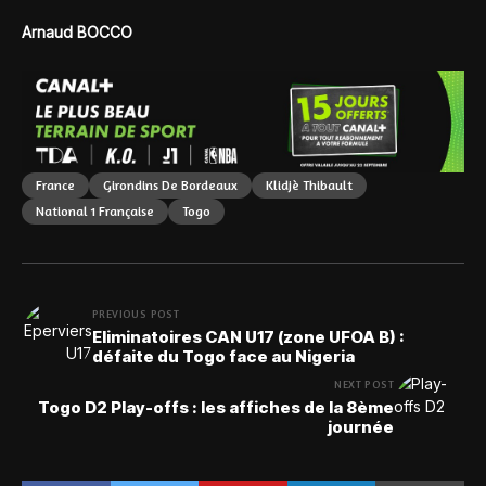
Arnaud BOCCO
France
Girondins De Bordeaux
Klidjè Thibault
National 1 Française
Togo
PREVIOUS POST
Eliminatoires CAN U17 (zone UFOA B) :
défaite du Togo face au Nigeria
NEXT POST
Togo D2 Play-offs : les affiches de la 8ème
journée