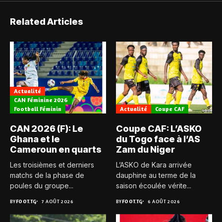
Related Articles
Actualité
CAN Féminine 2026
Football Féminin
Actualité
Coupe CAF
CAN 2026 (F): Le
Coupe CAF: L’ASKO
Ghana et le
du Togo face à l’AS
Cameroun en quarts
Zam du Niger
Les troisièmes et derniers
L’ASKO de Kara arrivée
matchs de la phase de
dauphine au terme de la
poules du groupe...
saison écoulée vérite...
BY
FOOT.TG
7 AOÛT 2026
BY
FOOT.TG
6 AOÛT 2026