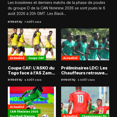
Les troisièmes et derniers matchs de la phase de poules
du groupe D de la CAN féminine 2026 se sont joués le 6
août 2026 à 20h GMT. Les Black...
BY
FOOT.TG
7 AOÛT 2026
Actualité
Coupe CAF
Actualité
Coupe CAF: L’ASKO du
Préliminaires LDC: Les
Togo face à l’AS Zam
Chauffeurs retrouvent
du Niger
les Mimos
BY
FOOT.TG
6 AOÛT 2026
BY
FOOT.TG
6 AOÛT 2026
Actualité
CAN Féminine 2026
Football Féminin
Actualité
Championnat D2