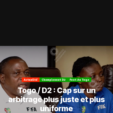
Actualité
Championnat D2
Foot Au Togo
Togo / D2 : Cap sur un
arbitrage plus juste et plus
uniforme