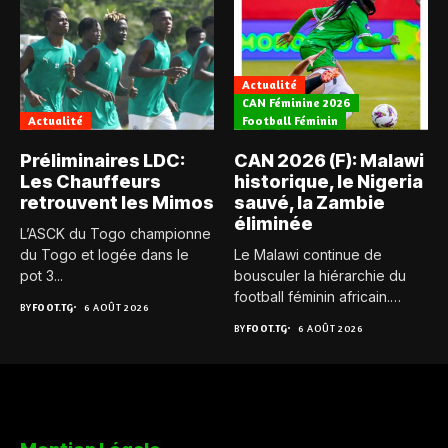
Actualité
CAN Féminine 2026
Actualité
Football Féminin
Préliminaires LDC:
CAN 2026 (F): Malawi
Les Chauffeurs
historique, le Nigeria
retrouvent les Mimos
sauvé, la Zambie
éliminée
L’ASCK du Togo championne
du Togo et logée dans le
Le Malawi continue de
pot 3...
bousculer la hiérarchie du
football féminin africain.
BY
FOOT.TG
6 AOÛT 2026
Pour...
BY
FOOT.TG
6 AOÛT 2026