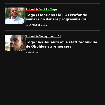
Actualité
Foot Au Togo
Togo / Élections LRFLG : Profonde
immersion dans le programme du
Nouveau Départ de Solim Carlos
29 OCTOBRE 2024
Potchona
Actualité
Championnat D1
Togo : les Joueurs et le staff technique
de Gbohloe su remerciés
2 MARS 2022