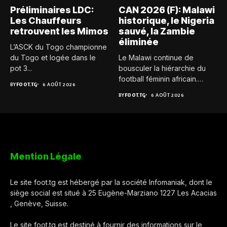
Préliminaires LDC:
CAN 2026 (F): Malawi
Les Chauffeurs
historique, le Nigeria
retrouvent les Mimos
sauvé, la Zambie
éliminée
L’ASCK du Togo championne
du Togo et logée dans le
Le Malawi continue de
pot 3...
bousculer la hiérarchie du
football féminin africain.
BY
FOOT.TG
6 AOÛT 2026
Pour...
BY
FOOT.TG
6 AOÛT 2026
Mention Légale
Le site foot.tg est hébergé par la société Infomaniak, dont le
siège social est situé à 25 Eugène-Marziano 1227 Les Acacias
, Genève, Suisse.
Le site foot.tg est destiné à fournir des informations sur le