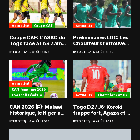
Actualité
Coupe CAF
Actualité
Coupe CAF: L’ASKO du
Préliminaires LDC: Les
Togo face à l’AS Zam
Chauffeurs retrouvent
du Niger
les Mimos
BY
FOOT.TG
6 AOÛT 2026
BY
FOOT.TG
6 AOÛT 2026
Actualité
CAN Féminine 2026
Football Féminin
Actualité
Championnat D2
CAN 2026 (F): Malawi
Togo D2 / J6: Koroki
historique, le Nigeria
frappe fort, Agaza et la
sauvé, la Zambie
JCA assurent,
BY
FOOT.TG
6 AOÛT 2026
BY
FOOT.TG
6 AOÛT 2026
éliminée
suspense avant Sara
FC – Doumbé FC