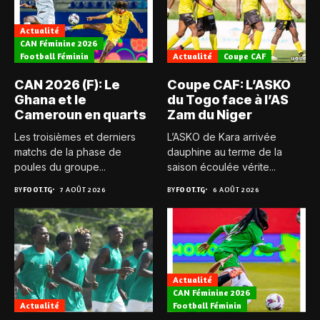
Actualité
CAN Féminine 2026
Football Féminin
Actualité
Coupe CAF
CAN 2026 (F): Le
Coupe CAF: L’ASKO
Ghana et le
du Togo face à l’AS
Cameroun en quarts
Zam du Niger
Les troisièmes et derniers
L’ASKO de Kara arrivée
matchs de la phase de
dauphine au terme de la
poules du groupe...
saison écoulée vérite...
BY
FOOT.TG
7 AOÛT 2026
BY
FOOT.TG
6 AOÛT 2026
Actualité
CAN Féminine 2026
Actualité
Football Féminin