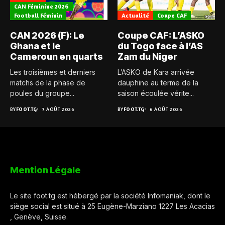
CAN Féminine 2026
Football Féminin
Actualité
Coupe CAF
CAN 2026 (F): Le
Coupe CAF: L’ASKO
Ghana et le
du Togo face à l’AS
Cameroun en quarts
Zam du Niger
Les troisièmes et derniers
L’ASKO de Kara arrivée
matchs de la phase de
dauphine au terme de la
poules du groupe...
saison écoulée vérite...
BY
FOOT.TG
7 AOÛT 2026
BY
FOOT.TG
6 AOÛT 2026
Mention Légale
Le site foot.tg est hébergé par la société Infomaniak, dont le
siège social est situé à 25 Eugène-Marziano 1227 Les Acacias
, Genève, Suisse.