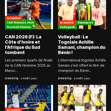
Actualité
CAN Féminine 2026
Actualité
Omnisport
Football Féminin
Volleyball
CAN 2026 (F): La
Volleyball : Le
Côte d’Ivoire et
Togolais Achille
l’Afrique du Sud
Samani, champion du
tombent
Bénin !
Les premiers quarts de finale
L’international togolais Achille
de la CAN féminine 2026 au
Samani s’est offert le titre de
Maroc...
champion du Bénin...
BY
FOOT.TG
9 AOÛT 2026
BY
FOOT.TG
8 AOÛT 2026
Actualité