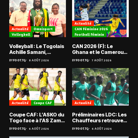
Actualité
Actualité
Omnisport
CAN Féminine 2026
Volleyball
Football Féminin
Volleyball : Le Togolais
CAN 2026 (F): Le
Achille Samani,
Ghana et le Cameroun
champion du Bénin !
en quarts
BY
FOOT.TG
8 AOÛT 2026
BY
FOOT.TG
7 AOÛT 2026
Actualité
Coupe CAF
Actualité
Coupe CAF: L’ASKO du
Préliminaires LDC: Les
Togo face à l’AS Zam
Chauffeurs retrouvent
du Niger
les Mimos
BY
FOOT.TG
6 AOÛT 2026
BY
FOOT.TG
6 AOÛT 2026