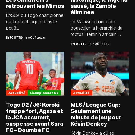
retrouvent les Mimos
sauvé, la Zambie
éliminée
L’ASCK du Togo championne
du Togo et logée dans le
Le Malawi continue de
pot 3...
bousculer la hiérarchie du
football féminin africain.
BY
FOOT.TG
6 AOÛT 2026
Pour...
BY
FOOT.TG
6 AOÛT 2026
Actualité
Championnat D2
Actualité
Togo D2 / J6: Koroki
MLS / League Cup:
frappe fort, Agaza et
Seulement une
la JCA assurent,
minute de jeu pour
suspense avant Sara
Kévin Denkey
FC – Doumbé FC
Kévin Denkey a dû se