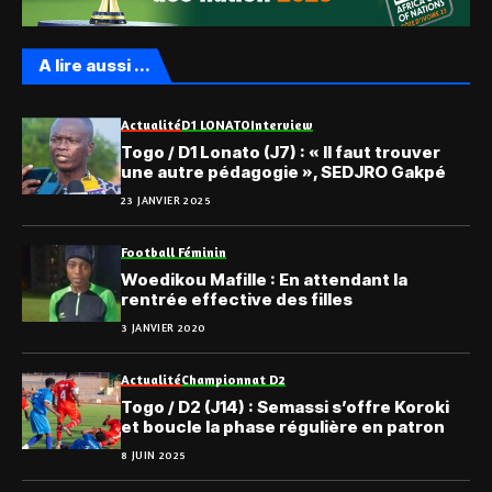
A lire aussi ...
Actualité
D1 LONATO
Interview
Togo / D1 Lonato (J7) : « Il faut trouver
une autre pédagogie », SEDJRO Gakpé
23 JANVIER 2025
Football Féminin
Woedikou Mafille : En attendant la
rentrée effective des filles
3 JANVIER 2020
Actualité
Championnat D2
Togo / D2 (J14) : Semassi s’offre Koroki
et boucle la phase régulière en patron
8 JUIN 2025