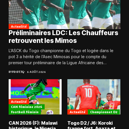
Actualité
Préliminaires LDC: Les Chauffeurs
retrouvent les Mimos
L’ASCK du Togo championne du Togo et logée dans le
pot 3 a hérité de l’Asec Mimosas pour le compte du
premier tour préliminaire de la Ligue Africaine des
Champions....
BY
FOOT.TG
6 AOÛT 2026
Actualité
CAN Féminine 2026
Football Féminin
Actualité
Championnat D2
CAN 2026 (F): Malawi
Togo D2 / J6: Koroki
historique, le Nigeria
frappe fort, Agaza et la