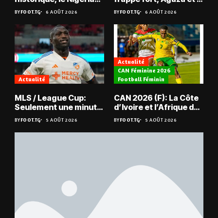
sauvé, la Zambie
JCA assurent,
BY
FOOT.TG
6 AOÛT 2026
BY
FOOT.TG
6 AOÛT 2026
éliminée
suspense avant Sara
FC – Doumbé FC
Actualité
CAN Féminine 2026
Actualité
Football Féminin
MLS / League Cup:
CAN 2026 (F): La Côte
Seulement une minute
d’Ivoire et l’Afrique du
de jeu pour Kévin
Sud en quarts
BY
FOOT.TG
5 AOÛT 2026
BY
FOOT.TG
5 AOÛT 2026
Denkey