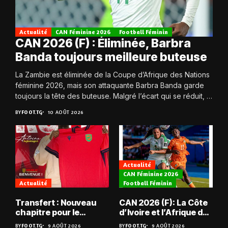
Actualité
CAN Féminine 2026
Football Féminin
CAN 2026 (F) : Éliminée, Barbra
Banda toujours meilleure buteuse
La Zambie est éliminée de la Coupe d’Afrique des Nations
féminine 2026, mais son attaquante Barbra Banda garde
toujours la tête des buteuse. Malgré l’écart qui se réduit, la
Zambie...
BY
FOOT.TG
10 AOÛT 2026
Actualité
CAN Féminine 2026
Actualité
Football Féminin
Transfert : Nouveau
CAN 2026 (F): La Côte
chapitre pour le
d’Ivoire et l’Afrique du
Togolais Antoine
Sud tombent
BY
FOOT.TG
9 AOÛT 2026
BY
FOOT.TG
9 AOÛT 2026