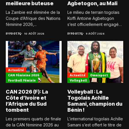
meilleure buteuse
Agbetogon, au Mali
La Zambie est éliminée de la
Le milieu de terrain togolais
Coupe d’Afrique des Nations
Koffi Antoine Agbetogon
féminine 2026,...
s’est officiellement engagé
avec...
BY
FOOT.TG
10 AOÛT 2026
BY
FOOT.TG
9 AOÛT 2026
Actualité
CAN Féminine 2026
Actualité
Omnisport
Football Féminin
Volleyball
CAN 2026 (F): La
Volleyball : Le
Côte d’Ivoire et
Togolais Achille
l’Afrique du Sud
Samani, champion du
tombent
Bénin !
Les premiers quarts de finale
L’international togolais Achille
de la CAN féminine 2026 au
Samani s’est offert le titre de