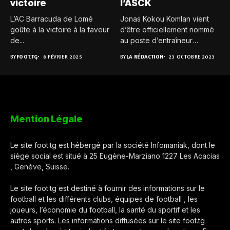
victoire
l’ASCK
L’AC Barracuda de Lomé
Jonas Kokou Komlan vient
goûte à la victoire à la faveur
d’être officiellement nommé
de...
au poste d’entraîneur
principal de...
BY
FOOT.TG
8 FÉVRIER 2025
BY
LA RÉDACTION
23 OCTOBRE 2023
Mention Légale
Le site foot.tg est hébergé par la société Infomaniak, dont le
siège social est situé à 25 Eugène-Marziano 1227 Les Acacias
, Genève, Suisse.
Le site foot.tg est destiné à fournir des informations sur le
football et les différents clubs, équipes de football , les
joueurs, l’économie du football, la santé du sportif et les
autres sports. Les informations diffusées sur le site foot.tg