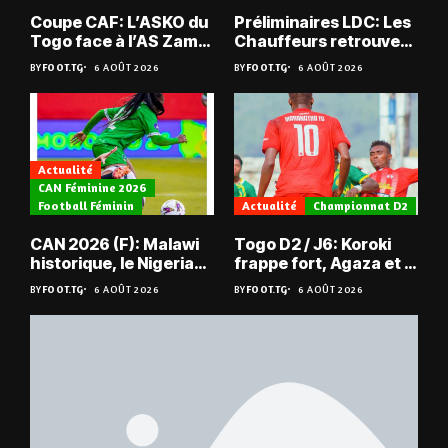
Coupe CAF: L’ASKO du
Préliminaires LDC: Les
Togo face à l’AS Zam
Chauffeurs retrouvent
du Niger
les Mimos
BY
FOOT.TG
6 AOÛT 2026
BY
FOOT.TG
6 AOÛT 2026
Actualité
CAN Féminine 2026
Football Féminin
Actualité
Championnat D2
CAN 2026 (F): Malawi
Togo D2 / J6: Koroki
historique, le Nigeria
frappe fort, Agaza et la
sauvé, la Zambie
JCA assurent,
BY
FOOT.TG
6 AOÛT 2026
BY
FOOT.TG
6 AOÛT 2026
éliminée
suspense avant Sara
FC – Doumbé FC