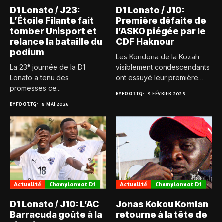
D1 Lonato / J23:
D1 Lonato / J10:
L’Étoile Filante fait
Première défaite de
tomber Unisport et
l’ASKO piégée par le
relance la bataille du
CDF Haknour
podium
Les Kondona de la Kozah
La 23ᵉ journée de la D1
visiblement condescendants
Lonato a tenu des
ont essuyé leur première
promesses ce...
défaite...
BY
FOOT.TG
9 FÉVRIER 2025
BY
FOOT.TG
8 MAI 2026
Actualité
Championnat D1
Actualité
Championnat D1
D1 Lonato / J10: L’AC
Jonas Kokou Komlan
Barracuda goûte à la
retourne à la tête de