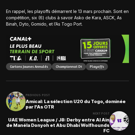
En rappel, les playoffs démarrent le 13 mars prochain. Sont en
compétition, six (6) clubs à savoir Asko de Kara, ASCK, As
Binah, Dyto, Gomido, et l’As Togo Port.
Cartons Jaunes Annulés
Championnat D1
Playoffs
PREVIOUS POST
Amical: La sélection U20 du Togo, dominée
par l'As OTR
NEXT POST
UAE Women League / J8: Derby entre Al Ain
de Manéla Donyoh et Abu Dhabi Wolfhounds
FC