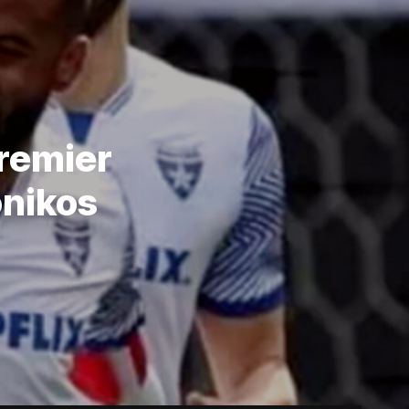
Premier
onikos