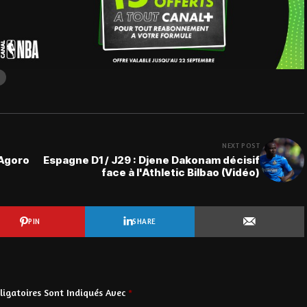
NEXT POST
 Agoro
Espagne D1 / J29 : Djene Dakonam décisif
face à l'Athletic Bilbao (Vidéo)
PIN
SHARE
igatoires Sont Indiqués Avec
*