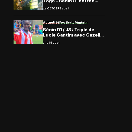
Togo – Bénin : L’entrée
gracieusement offerte au
22 OCTOBRE 2024
public
Actualité
Football Féminin
Bénin D1 / J8 : Triplé de
Lucie Gantim avec Gazelle
FC
7 JUIN 2021