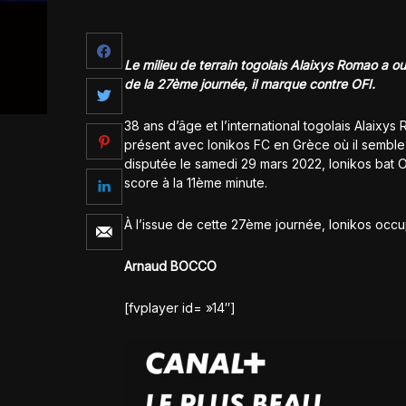
Le milieu de terrain togolais Alaixys Romao a 
de la 27ème journée, il marque contre OFI.
38 ans d’âge et l’international togolais Alaixys 
présent avec Ionikos FC en Grèce où il semble
disputée le samedi 29 mars 2022, Ionikos bat OFI
score à la 11ème minute.
À l’issue de cette 27ème journée, Ionikos occ
Arnaud BOCCO
[fvplayer id= »14″]