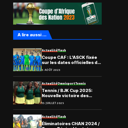
A lire aussi ...
Actualité
Flash
Coupe CAF : L’ASCK fixée
sur les dates officielles du
1er tour préliminaire
5 AOÛT 2023
Actualité
Omnisport
Tennis
Tennis / BJK Cup 2025:
Nouvelle victoire des
Togolaises
15 JUILLET 2025
Actualité
Flash
Éliminatoires CHAN 2024 /