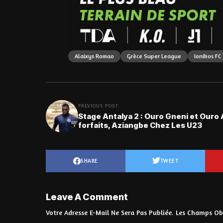
Alaixys Romao
Grèce Super League
Ionikos FC
PREVIOUS POST
Stage Antalya 2 : Ouro Gneni et Ouro
forfaits, Aziangbe Chez Les U23
SHARE
TWEET
Leave A Comment
Votre Adresse E-Mail Ne Sera Pas Publiée.
Les Champs Obl