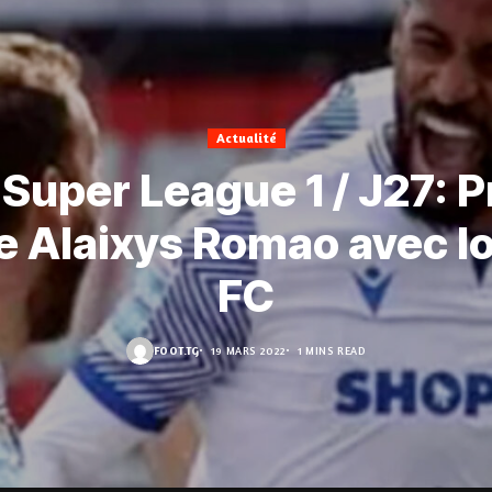
Actualité
Super League 1 / J27: 
e Alaixys Romao avec I
FC
FOOT.TG
19 MARS 2022
1 MINS READ