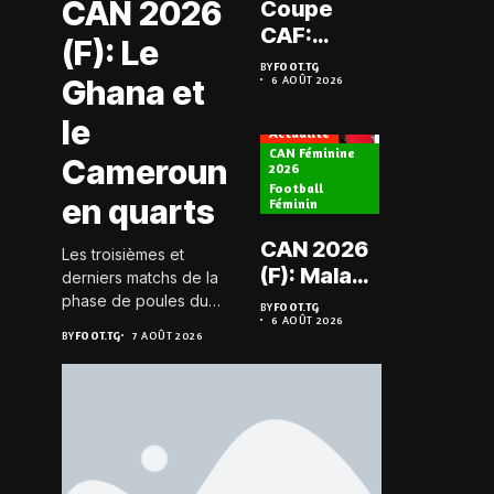
CAN 2026
Coupe
Prélimi
CAF:
(F): Le
LDC: L
L’ASKO du
BY
FOOT.TG
Chauff
Ghana et
6 AOÛT 2026
Togo face
BY
FOOT.TG
6 AOÛT 202
retrou
à l’AS Zam
le
les Mi
Actualité
du Niger
CAN Féminine
Cameroun
2026
Football
Actualité
en quarts
Féminin
Championn
CAN 2026
Les troisièmes et
Togo D2
(F): Malawi
derniers matchs de la
Koroki
historique,
phase de poules du
BY
FOOT.TG
frappe 
6 AOÛT 2026
groupe D de la CAN
le Nigeria
BY
FOOT.TG
BY
FOOT.TG
7 AOÛT 2026
6 AOÛT 202
Agaza e
féminine 2026 se sont
sauvé, la
JCA
joués le 6 août 2026 à
Zambie
20h GMT. Les Black...
assure
éliminée
suspe
avant S
FC – D