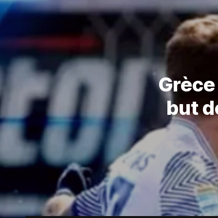
Grèce 
but d