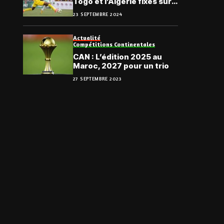
Togo et l’Algérie fixés sur
leurs rendez-vous
23 SEPTEMBRE 2024
Actualité
Compétitions Continentales
CAN : L’édition 2025 au
Maroc, 2027 pour un trio
27 SEPTEMBRE 2023