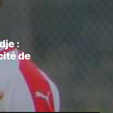
dje :
cité de