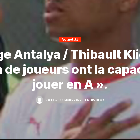
Actualité
e Antalya / Thibault Kli
n de joueurs ont la capa
jouer en A ».
FOOT.TG
28 MARS 2022
1 MINS READ