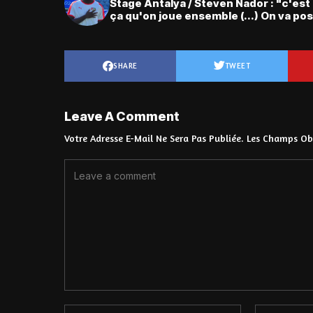
Stage Antalya / Steven Nador : "c'est
ça qu'on joue ensemble (...) On va pos
SHARE
TWEET
Leave A Comment
Votre Adresse E-Mail Ne Sera Pas Publiée.
Les Champs Obl