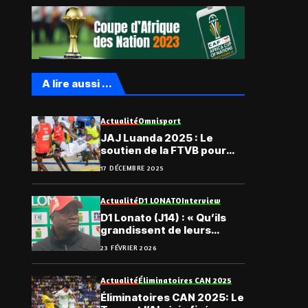
A lire aussi ...
Actualité
Omnisport
JAJ Luanda 2025 : Le
soutien de la FTVB pour
l’assaut de l’or et du
17 DÉCEMBRE 2025
bronze, au beach handball
Actualité
D1 LONATO
Interview
D1 Lonato (J14) : « Qu’ils
grandissent de leurs
erreurs. Sinon… « , Abalo
23 FÉVRIER 2026
Dosseh
Actualité
Éliminatoires CAN 2025
Éliminatoires CAN 2025: Le