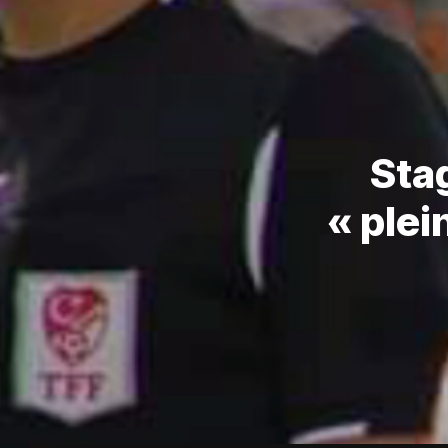
Stag
« plei