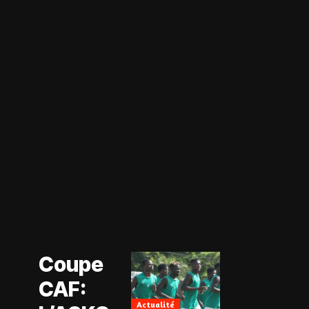
Actualité
Coupe CAF
Actualité
Coupe
CAN Féminine
2026
CAF:
Football
Féminin
Actualité